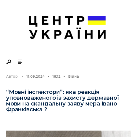
Search
Skip
for:
to
content
Автор
•
11.09.2024
•
16:12
•
Війна
“Мовні інспектори”: яка реакція
уповноваженого із захисту державної
мови на скандальну заяву мера Івано-
Франківська ?