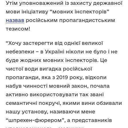
Утім уповноважений із захисту державної
мови ініціативу “мовних інспекторів”
назвав
російським пропагандистським
тезисом!
“Хочу застерегти від однієї великої
небезпеки – в Україні ніколи не було і не
буде жодних мовних інспекторів. Це
чистої води вигадка російської
пропаганди, яка з 2019 року, відколи
набув чинності мовний закон, почала
активно використовувати так звані
семантичні покручі, якими вини обзивали
нашу установу, називаючи мене
“шпрехен-фюрером”, а представників