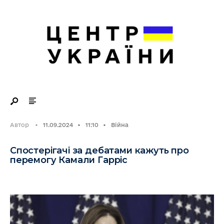
Search
Skip
for:
to
content
Автор
•
11.09.2024
•
11:10
•
Війна
Спостерігачі за дебатами кажуть про
перемогу Камали Гарріс