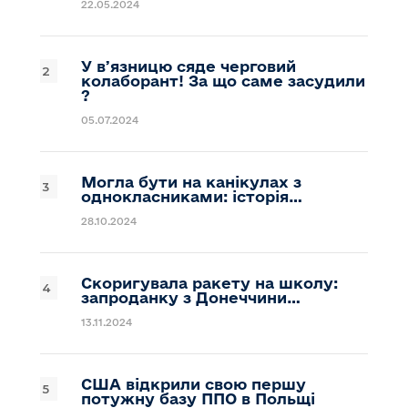
22.05.2024
У вʼязницю сяде черговий
колаборант! За що саме засудили
?
05.07.2024
Могла бути на канікулах з
однокласниками: історія…
28.10.2024
Скоригувала ракету на школу:
запроданку з Донеччини…
13.11.2024
США відкрили свою першу
потужну базу ППО в Польщі