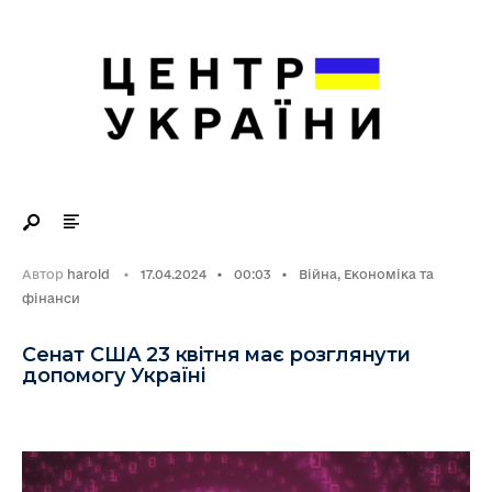
Search
Skip
for:
to
content
Автор
harold
•
17.04.2024
•
00:03
•
Війна
,
Економіка та
фінанси
Сенат США 23 квітня має розглянути
допомогу Україні