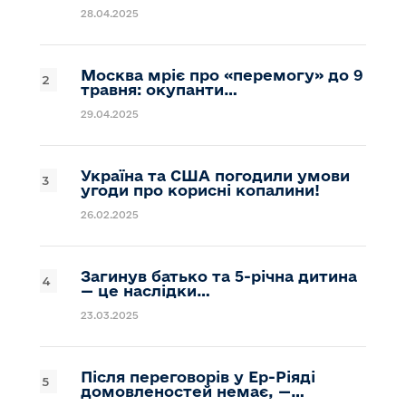
28.04.2025
Москва мріє про «перемогу» до 9
травня: окупанти…
29.04.2025
Україна та США погодили умови
угоди про корисні копалини!
26.02.2025
Загинув батько та 5-річна дитина
— це наслідки…
23.03.2025
Після переговорів у Ер-Ріяді
домовленостей немає, —…