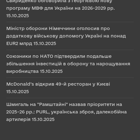
Свириденко обговорила з Георгієвою нову
програму МВФ для України на 2026-2029 рр.
15.10.2025
Міністр оборони Німеччини оголосив про
додаткову військову допомогу Україні на понад
EUR2 млрд
15.10.2025
Союзники по НАТО підтвердили подальше
збільшення інвестицій в оборону та нарощування
виробництва
15.10.2025
McDonald’s відкрив 49-й ресторан у Києві
15.10.2025
Шмигаль на "Рамштайні" назвав пріоритети на
2025-26 рр.: PURL, українська зброя, далекобійна
артилерія
15.10.2025