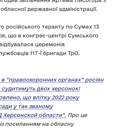
огодив звільнення Артема Лисогора з
обласної державної адміністрації.
о російського теракту по Сумах 13
ія, що в конгрес-центрі Сумського
відбувалася церемонія
ужбовців 117-ї бригади ТрО.
в “правоохоронних органах” росіян
— судитимуть двох херсонок!
овлено, що влітку 2022 року
сади у так званому
 Херсонской области”.
Про це
із посиланням на обласну