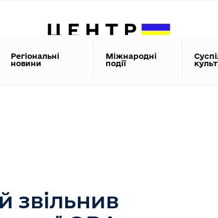
Регіональні
Міжнародні
Суспі
новини
події
куль
й звільнив