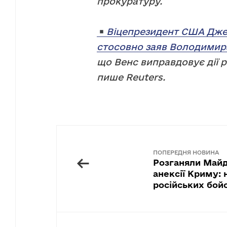
прокуратуру.
Віцепрезидент США Дже
стосовно заяв Володимира
що Венс виправдовує дії р
пише Reuters.
ПОПЕРЕДНЯ НОВИНА
←
Розганяли Майда
анексії Криму: 
російських бойо