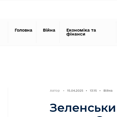
Search
Skip
for:
to
content
Головна
Війна
Економіка та
фінанси
Автор
•
15.04.2025
•
13:15
•
Війна
Зеленськи