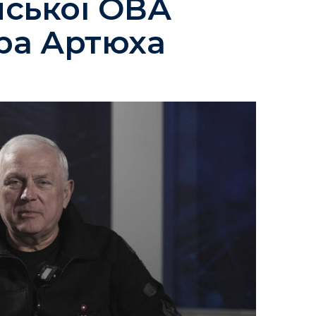
мської ОВА
ра Артюха