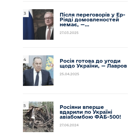
Після переговорів у Ер-
Ріяді домовленостей
немає, —…
27.03.2025
Росія готова до угоди
щодо України, — Лавров
25.04.2025
Росіяни вперше
вдарили по Україні
авіабомбою ФАБ-500!
27.06.2024