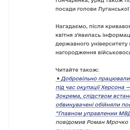
Гончаренка, уряд також п
посади голови Луганської 
Нагадаємо, після кривавог
квітня з’явилась інформац
державного університету 
нагородження військовосл
Читайте також:
Добровільно працювали 
під час окупації Херсона 
Зокрема, слідством встан
обвинувачені обійняли по
“Главном управлении МВД
повідомив Роман Мрочко 