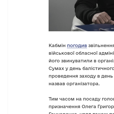
Кабмін
погодив
звільнення
військової обласної адмін
його звинуватили в організ
Сумах у день балістичного
проведення заходу в день
назвав організатора.
Тим часом на посаду гол
призначення Олега Григор