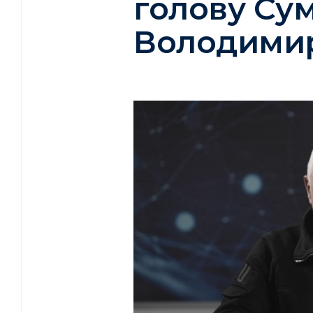
голову Су
Володими