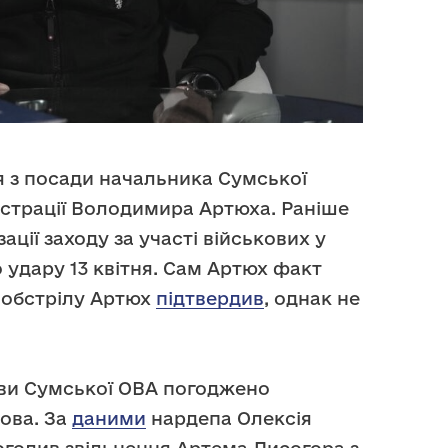
 з посади начальника Сумської
істрації Володимира Артюха. Раніше
ації заходу за участі військових у
 удару 13 квітня. Сам Артюх факт
 обстрілу Артюх
підтвердив
, однак не
ови Сумської ОВА погоджено
ова. За
даними
нардепа Олексія