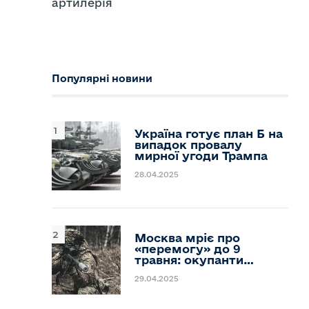
артилерія
Популярні новини
Україна готує план Б на
випадок провалу
мирної угоди Трампа
28.04.2025
Москва мріє про
«перемогу» до 9
травня: окупанти…
29.04.2025