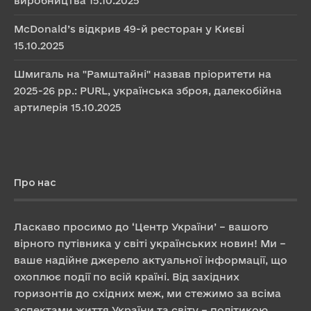
виробництва
15.10.2025
McDonald’s відкрив 49-й ресторан у Києві
15.10.2025
Шмигаль на "Рамштайні" назвав пріоритети на
2025-26 рр.: PURL, українська зброя, далекобійна
артилерія
15.10.2025
Про нас
Ласкаво просимо до ‘Центр України’ – вашого
вірного путівника у світі українських новин! Ми –
ваше надійне джерело актуальної інформації, що
охоплює події по всій країні. Від західних
горизонтів до східних меж, ми стежимо за всіма
аспектами життя України та світу – політикою,