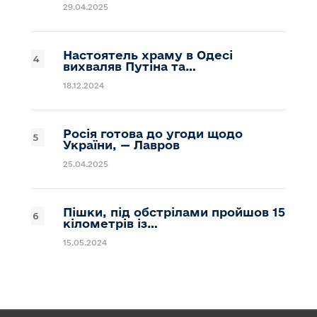
29.04.2025
Настоятель храму в Одесі
вихваляв Путіна та…
18.12.2024
Росія готова до угоди щодо
України, — Лавров
25.04.2025
Пішки, під обстрілами пройшов 15
кілометрів із…
15.05.2024