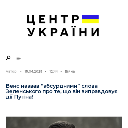
Search
Skip
for:
to
content
Автор
•
15.04.2025
•
12:44
•
Війна
Венс назвав “абсурдними” слова
Зеленського про те, що він виправдовує
дії Путіна!