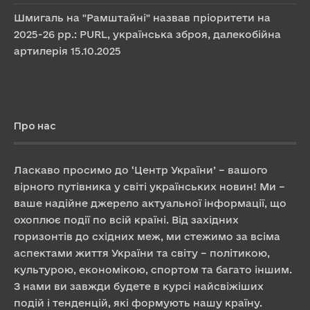
Шмигаль на "Рамштайні" назвав пріоритети на
2025-26 рр.: PURL, українська зброя, далекобійна
артилерія
15.10.2025
Про нас
Ласкаво просимо до ‘Центр України’ – вашого
вірного путівника у світі українських новин! Ми –
ваше надійне джерело актуальної інформації, що
охоплює події по всій країні. Від західних
горизонтів до східних меж, ми стежимо за всіма
аспектами життя України та світу – політикою,
культурою, економікою, спортом та багато іншим.
З нами ви завжди будете в курсі найсвіжіших
подій і тенденцій, які формують нашу країну.