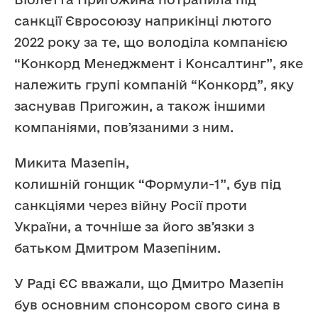
санкції Євросоюзу наприкінці лютого
2022 року за те, що володіла компанією
“Конкорд Менеджмент і Консалтинг”, яке
належить групі компаній “Конкорд”, яку
заснував Пригожин, а також іншими
компаніями, повʼязаними з ним.
Микита Мазепін,
колишній гонщик “Формули-1”, був під
санкціями через війну Росії проти
України, а точніше за його звʼязки з
батьком Дмитром Мазепіним.
У Раді ЄС вважали, що Дмитро Мазепін
був основним спонсором свого сина в