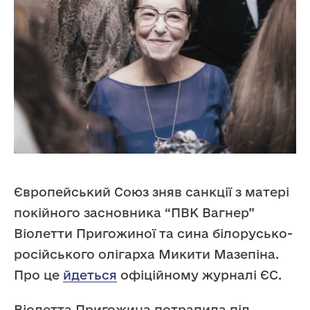
Європейський Союз зняв санкції з матері
покійного засновника “ПВК Вагнер”
Віолетти Пригожиної та сина білорусько-
російського олігарха Микити Мазепіна.
Про це
йдеться
офіційному журналі ЄС.
Віолетта Пригожина потрапила під