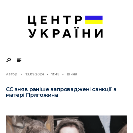
Search
Skip
for:
to
content
Автор
•
13.09.2024
•
11:45
•
Війна
ЄС зняв раніше запроваджені санкції з
матері Пригожина