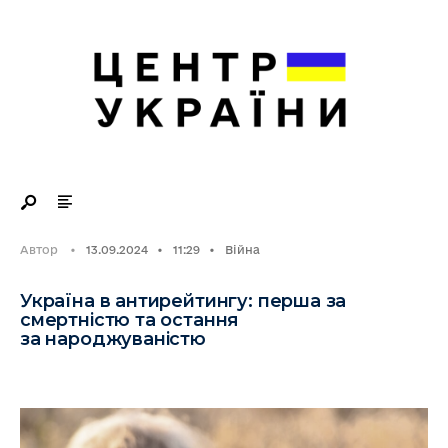
Search
Skip
for:
to
content
Автор
•
13.09.2024
•
11:29
•
Війна
Україна в антирейтингу: перша за
смертністю та остання
за народжуваністю