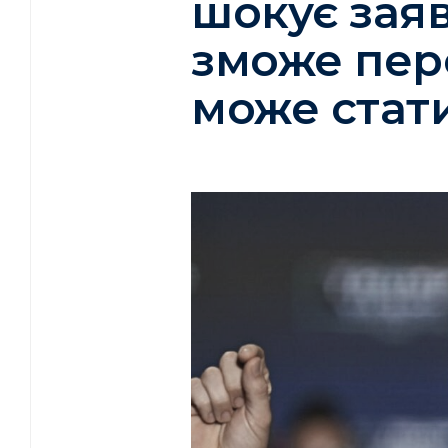
шокує заяв
зможе пер
може стат