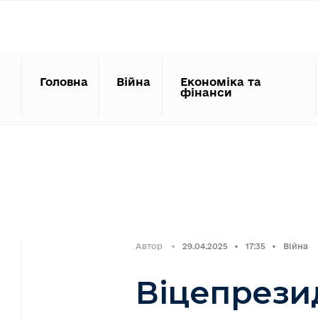
Search
Skip
for:
to
content
Головна
Війна
Економіка та
фінанси
Автор
•
29.04.2025
•
17:35
•
Війна
Віцепрези