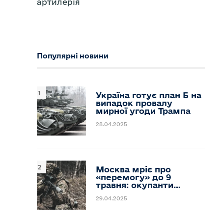
артилерія
Популярні новини
Україна готує план Б на
випадок провалу
мирної угоди Трампа
28.04.2025
Москва мріє про
«перемогу» до 9
травня: окупанти…
29.04.2025