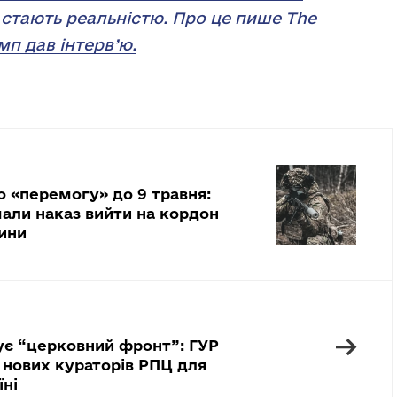
 стають реальністю. Про це пише The
мп дав інтерв’ю.
о «перемогу» до 9 травня:
али наказ вийти на кордон
ини
→
ує “церковний фронт”: ГУР
 нових кураторів РПЦ для
їні