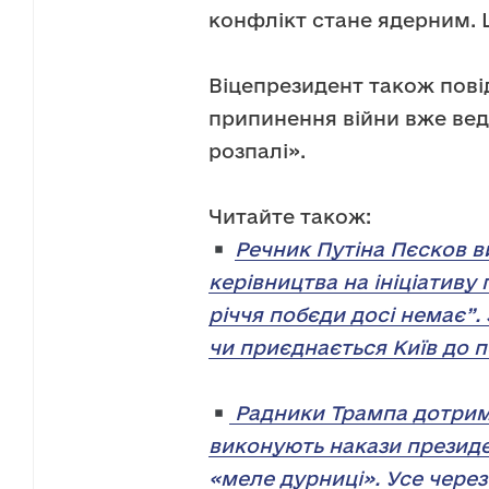
конфлікт стане ядерним. Ц
Віцепрезидент також пові
припинення війни вже вед
розпалі».
Читайте також:
Речник Путіна Пєсков ви
керівництва на ініціативу
річчя побєди досі немає”.
чи приєднається Київ до п
Радники Трампа дотрим
виконують накази президен
«меле дурниці». Усе чере