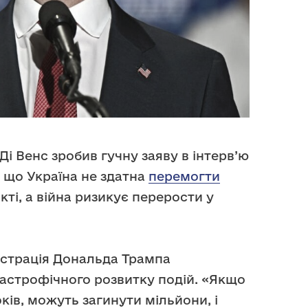
і Венс зробив гучну заяву в інтерв’ю
, що Україна не здатна
перемогти
ті, а війна ризикує перерости у
істрація Дональда Трампа
астрофічного розвитку подій. «Якщо
ків, можуть загинути мільйони, і