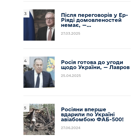
Після переговорів у Ер-
Ріяді домовленостей
немає, —…
27.03.2025
Росія готова до угоди
щодо України, — Лавров
25.04.2025
Росіяни вперше
вдарили по Україні
авіабомбою ФАБ-500!
27.06.2024