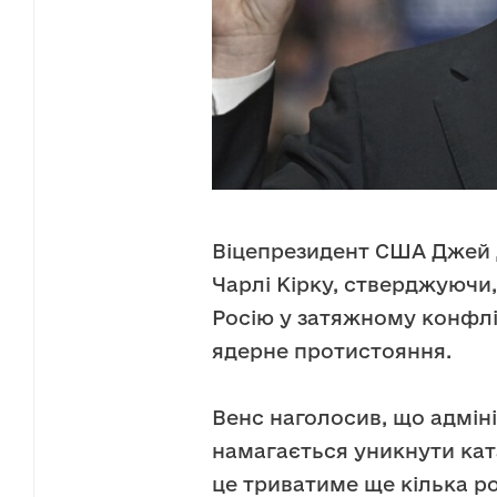
Віцепрезидент США Джей Д
Чарлі Кірку, стверджуючи
Росію у затяжному конфлік
ядерне протистояння.
Венс наголосив, що адмін
намагається уникнути кат
це триватиме ще кілька ро