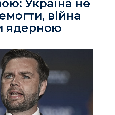
ою: Україна не
емогти, війна
и ядерною