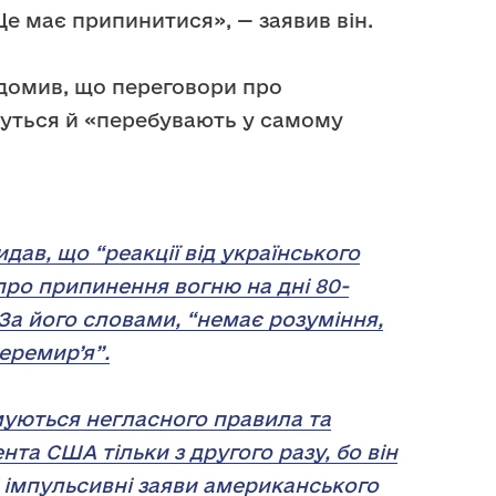
е має припинитися», — заявив він.
домив, що переговори про
уться й «перебувають у самому
дав, що “реакції від українського
 про припинення вогню на дні 80-
 За його словами, “немає розуміння,
еремир’я”.
уються негласного правила та
та США тільки з другого разу, бо він
з імпульсивні заяви американського