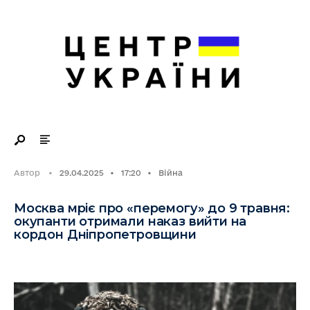
Search
Skip
for:
to
content
Автор
•
29.04.2025
•
17:20
•
Війна
Москва мріє про «перемогу» до 9 травня:
окупанти отримали наказ вийти на
кордон Дніпропетровщини