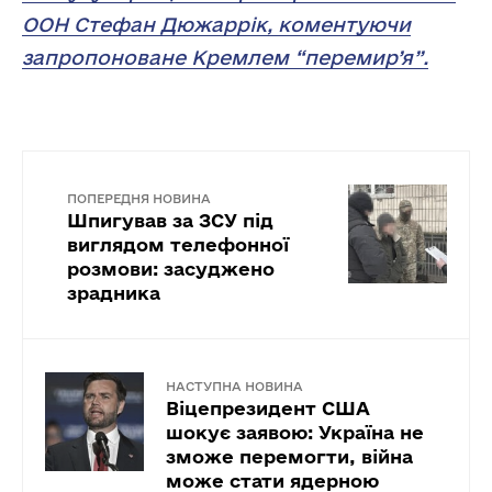
ООН Стефан Дюжаррік, коментуючи
запропоноване Кремлем “перемир’я”.
ПОПЕРЕДНЯ НОВИНА
Шпигував за ЗСУ під
виглядом телефонної
розмови: засуджено
зрадника
НАСТУПНА НОВИНА
Віцепрезидент США
шокує заявою: Україна не
зможе перемогти, війна
може стати ядерною