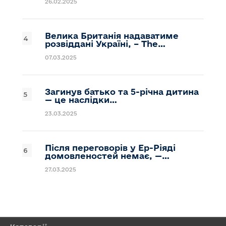
26.02.2025
Велика Британія надаватиме
розвіддані Україні, – The…
07.03.2025
Загинув батько та 5-річна дитина
— це наслідки…
23.03.2025
Після переговорів у Ер-Ріяді
домовленостей немає, —…
27.03.2025