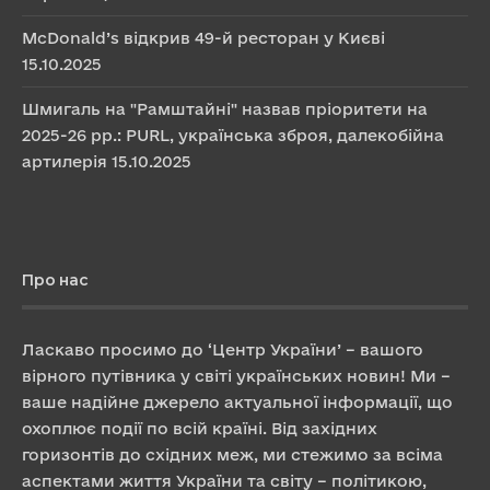
McDonald’s відкрив 49-й ресторан у Києві
15.10.2025
Шмигаль на "Рамштайні" назвав пріоритети на
2025-26 рр.: PURL, українська зброя, далекобійна
артилерія
15.10.2025
Про нас
Ласкаво просимо до ‘Центр України’ – вашого
вірного путівника у світі українських новин! Ми –
ваше надійне джерело актуальної інформації, що
охоплює події по всій країні. Від західних
горизонтів до східних меж, ми стежимо за всіма
аспектами життя України та світу – політикою,