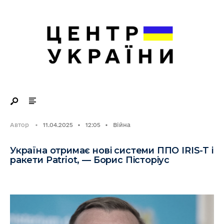
Search
Skip
for:
to
content
Автор
•
11.04.2025
•
12:05
•
Війна
Україна отримає нові системи ППО IRIS-T і
ракети Patriot, — Борис Пісторіус