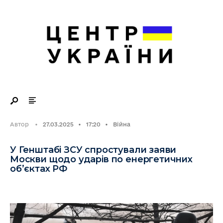
Search
Skip
for:
to
content
Автор
•
27.03.2025
•
17:20
•
Війна
У Генштабі ЗСУ спростували заяви
Москви щодо ударів по енергетичних
обʼєктах РФ