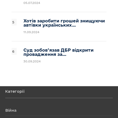
05.07.2024
Хотів заробити грошей знищуючи
автівки українських…
11.09.2024
Суд зобов’язав ДБР відкрити
провадження за…
30.09.2024
Категорії
Війна