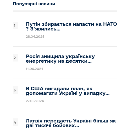
Популярні новини
Путін збирається напасти на НАТО
? З’явились…
28.04.2025
Росія знищила українську
енергетику на десятки…
11.06.2024
В США вигадали план, як
допомагати Україні у випадку…
27.06.2024
Латвія передасть Україні більш як
дві тисячі бойових…