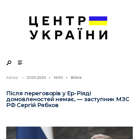
Search
Skip
for:
to
content
Автор
•
27.03.2025
•
16:50
•
Війна
Після переговорів у Ер-Ріяді
домовленостей немає, — заступник МЗС
РФ Сергій Рябков