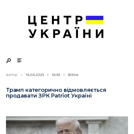
Search
Skip
for:
to
content
Автор
•
16.04.2025
•
16:45
•
Війна
Трамп категорично відмовляється
продавати ЗРК Patriot Україні