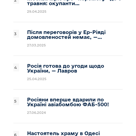
травня: окупанти…
29.04.2025
Після переговорів у Ер-Ріяді
домовленостей немає, —…
27.03.2025
Росія готова до угоди щодо
України, — Лавров
25.04.2025
Росіяни вперше вдарили по
Україні авіабомбою ФАБ-500!
27.06.2024
Настоятель храму в Одесі