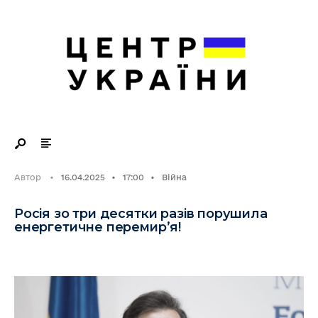
Search
Skip
for:
to
content
Автор
•
16.04.2025
•
17:00
•
Війна
Росія зо три десятки разів порушила
енергетичне перемир’я!