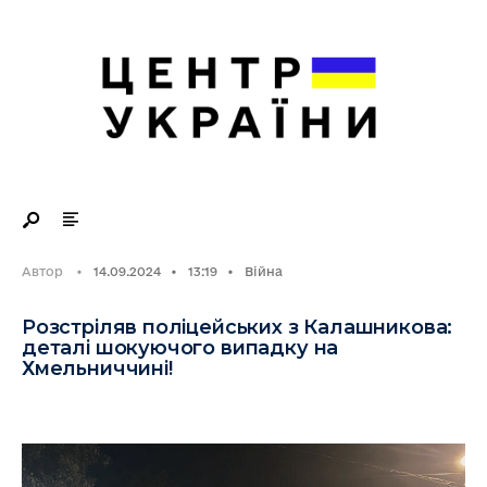
Search
Skip
for:
to
content
Автор
•
14.09.2024
•
13:19
•
Війна
Розстріляв поліцейських з Калашникова:
деталі шокуючого випадку на
Хмельниччині!