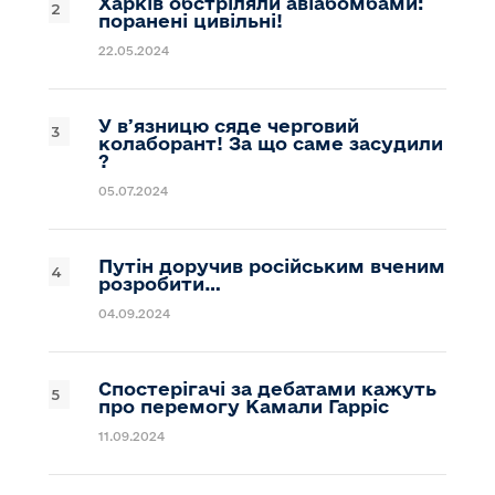
Харків обстріляли авіабомбами:
поранені цивільні!
22.05.2024
У вʼязницю сяде черговий
колаборант! За що саме засудили
?
05.07.2024
Путін доручив російським вченим
розробити…
04.09.2024
Спостерігачі за дебатами кажуть
про перемогу Камали Гарріс
11.09.2024