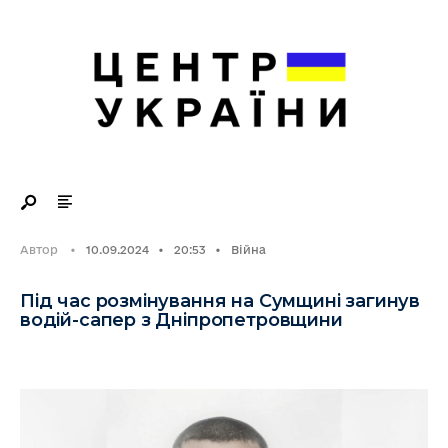
Search
Skip
for:
to
content
Автор
•
10.09.2024
•
20:53
•
Війна
Під час розмінування на Сумщині загинув
водій-сапер з Дніпропетровщини