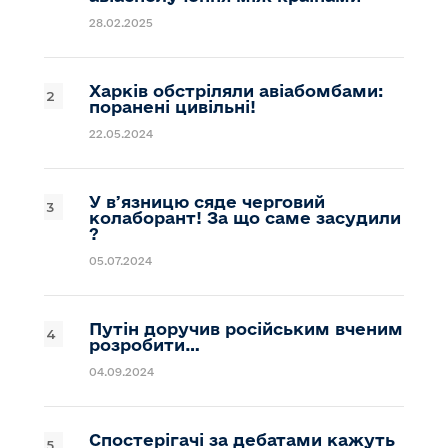
28.02.2025
Харків обстріляли авіабомбами:
поранені цивільні!
22.05.2024
У вʼязницю сяде черговий
колаборант! За що саме засудили
?
05.07.2024
Путін доручив російським вченим
розробити…
04.09.2024
Спостерігачі за дебатами кажуть