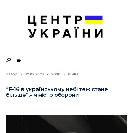
Search
Skip
for:
to
content
Автор
•
12.09.2024
•
20:10
•
Війна
“F-16 в українському небі теж стане
більше”,- міністр оборони