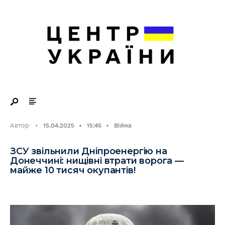
Search
Skip
for:
to
content
Автор
•
15.04.2025
•
15:45
•
Війна
ЗСУ звільнили Дніпроенергію на
Донеччині: нищівні втрати ворога —
майже 10 тисяч окупантів!