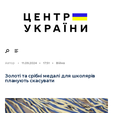
Search
Skip
for:
to
content
Автор
•
11.09.2024
•
17:51
•
Війна
Золоті та срібні медалі для школярів
планують скасувати