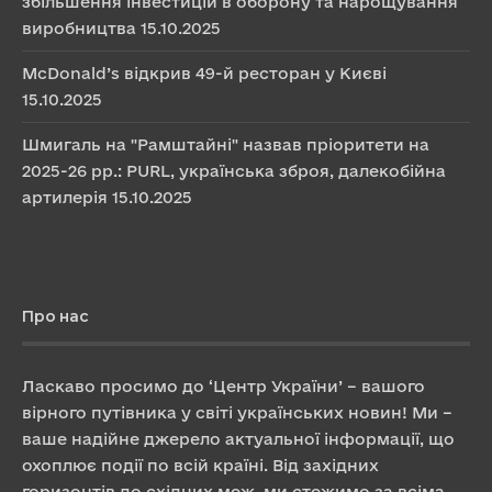
збільшення інвестицій в оборону та нарощування
виробництва
15.10.2025
McDonald’s відкрив 49-й ресторан у Києві
15.10.2025
Шмигаль на "Рамштайні" назвав пріоритети на
2025-26 рр.: PURL, українська зброя, далекобійна
артилерія
15.10.2025
Про нас
Ласкаво просимо до ‘Центр України’ – вашого
вірного путівника у світі українських новин! Ми –
ваше надійне джерело актуальної інформації, що
охоплює події по всій країні. Від західних
горизонтів до східних меж, ми стежимо за всіма