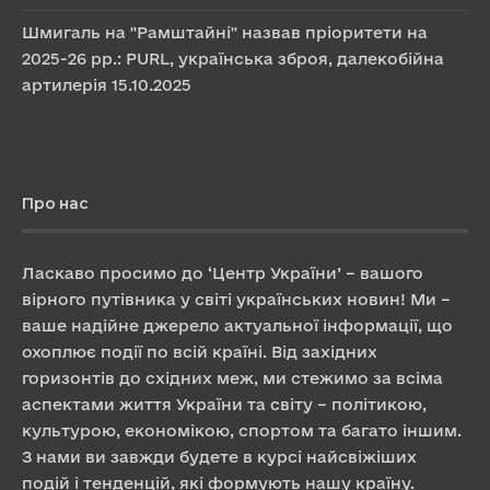
Шмигаль на "Рамштайні" назвав пріоритети на
2025-26 рр.: PURL, українська зброя, далекобійна
артилерія
15.10.2025
Про нас
Ласкаво просимо до ‘Центр України’ – вашого
вірного путівника у світі українських новин! Ми –
ваше надійне джерело актуальної інформації, що
охоплює події по всій країні. Від західних
горизонтів до східних меж, ми стежимо за всіма
аспектами життя України та світу – політикою,
культурою, економікою, спортом та багато іншим.
З нами ви завжди будете в курсі найсвіжіших
подій і тенденцій, які формують нашу країну.