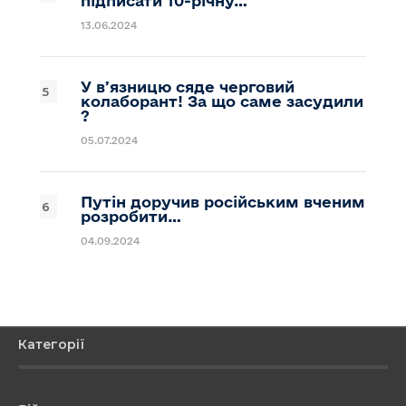
підписати 10-річну…
13.06.2024
У вʼязницю сяде черговий
колаборант! За що саме засудили
?
05.07.2024
Путін доручив російським вченим
розробити…
04.09.2024
Категорії