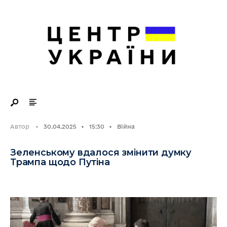
Search
Skip
for:
to
content
Автор
•
30.04.2025
•
15:30
•
Війна
Зеленському вдалося змінити думку
Трампа щодо Путіна