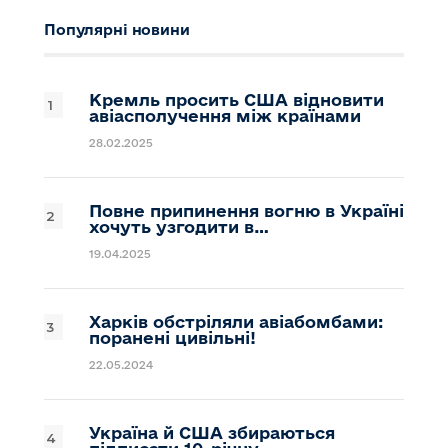
Популярні новини
Кремль просить США відновити
авіасполучення між країнами
28.02.2025
Повне припинення вогню в Україні
хочуть узгодити в…
19.04.2025
Харків обстріляли авіабомбами:
поранені цивільні!
22.05.2024
Україна й США збираються