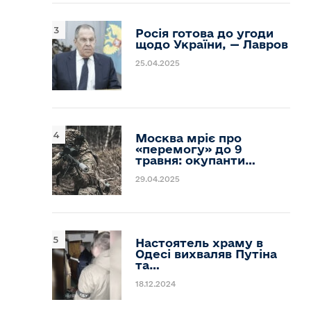
Росія готова до угоди
щодо України, — Лавров
25.04.2025
Москва мріє про
«перемогу» до 9
травня: окупанти…
29.04.2025
Настоятель храму в
Одесі вихваляв Путіна
та…
18.12.2024