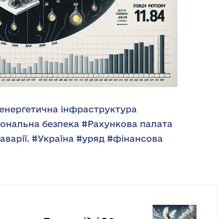
енергетична інфраструктура
іональна безпека
#Рахункова палата
аварії.
#Україна
#уряд
#фінансова