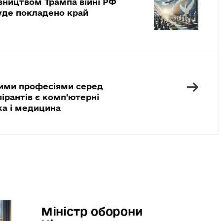
івництвом Трампа війні РФ
буде покладено край
→
ими професіями серед
ірантів є комп'ютерні
ка і медицина
Міністр оборони