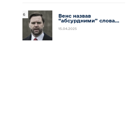
Венс назвав
“абсурдними” слова…
15.04.2025