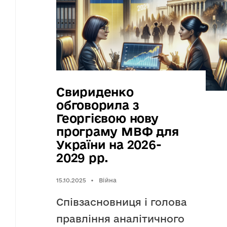
Свириденко
обговорила з
Георгієвою нову
програму МВФ для
України на 2026-
2029 рр.
15.10.2025
•
Війна
Співзасновниця і голова
правління аналітичного