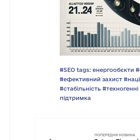
#SEO tags: енергообєкти
#
#ефективний захист
#нац
#стабільність
#техногенні 
підтримка
ПОПЕРЕДНЯ НОВИНА