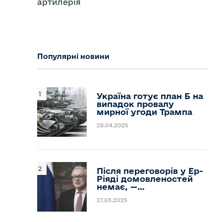
артилерія
Популярні новини
Україна готує план Б на
випадок провалу
мирної угоди Трампа
28.04.2025
Після переговорів у Ер-
Ріяді домовленостей
немає, —…
27.03.2025