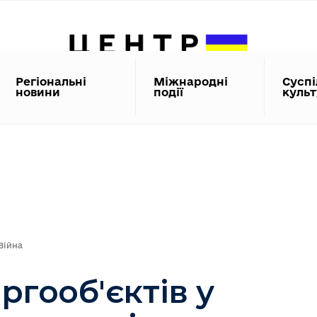
Регіональні
Міжнародні
Суспі
новини
події
куль
Війна
ргооб'єктів у