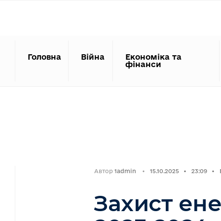
Search
Skip
for:
to
content
Головна
Війна
Економіка та
фінанси
Автор
1admin
•
15.10.2025
•
23:09
•
Захист ене