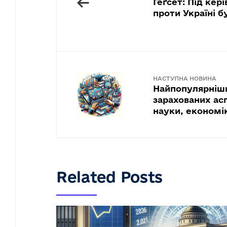
←
Геґсет: Під кер
проти Україні 
НАСТУПНА НОВИНА
Найпопулярніш
зарахованих асп
науки, економі
Related Posts