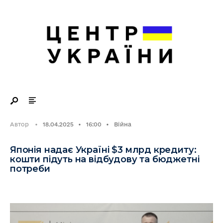
Search
Skip
for:
to
content
Автор
•
18.04.2025
•
16:00
•
Війна
Японія надає Україні $3 млрд кредиту:
кошти підуть на відбудову та бюджетні
потреби