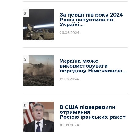
За перші пів року 2024
Росія випустила по
Україні…
26.06.2024
Україна може
використовувати
передану Німеччиною…
12.08.2024
В США підвередили
отримання
Росією іранських ракет
10.09.2024