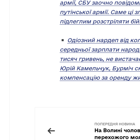
армії, СБУ заочно повідо
путінської армії. Саме ці 
підлеглим розстріляти бій
Одіозний нардеп від ко
середньої зарплати народ
тисяч гривень, не вистачає
Юрій Камельчук, Бурміч с
компенсацію за оренду жи
ПОПЕРЕДНЯ НОВИНА
←
На Волині чолов
перехожого мол