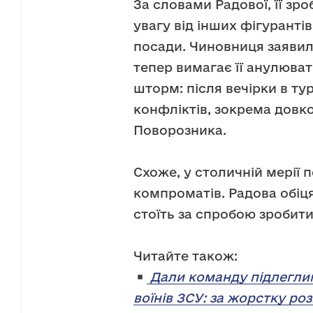
За словами Радової, її зр
увагу від інших фігурантів
посади. Чиновниця заявил
тепер вимагає її анулюва
шторм: після вечірки в т
конфліктів, зокрема довк
Поворозника.
Схоже, у столичній мерії 
компроматів. Радова обіцяє
стоїть за спробою зробити
Читайте також:
Дали команду підлегли
воїнів ЗСУ: за жорстку ро