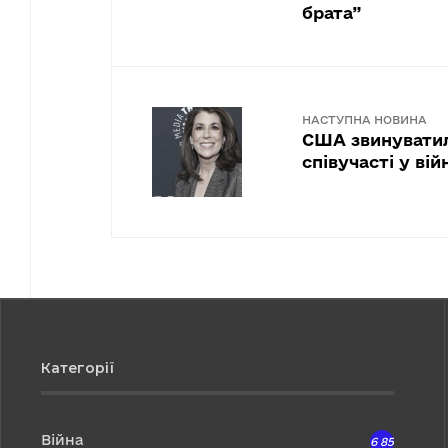
брата”
НАСТУПНА НОВИНА
США звинуватил
співучасті у ві
Категорії
Війна
6 857