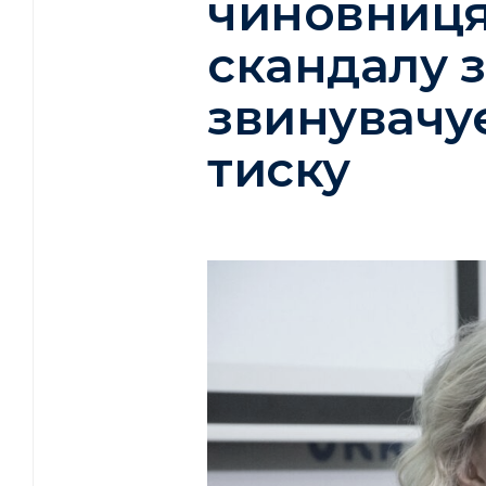
чиновниця
скандалу 
звинувачу
тиску