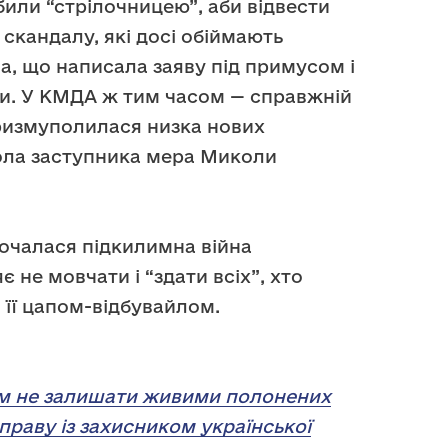
обили “стрілочницею”, аби відвести
 скандалу, які досі обіймають
а, що написала заяву під примусом і
ти. У КМДА ж тим часом — справжній
уризмуполилася низка нових
ола заступника мера Миколи
почалася підкилимна війна
 не мовчати і “здати всіх”, хто
 її цапом-відбувайлом.
м не залишати живими полонених
зправу із захисником української