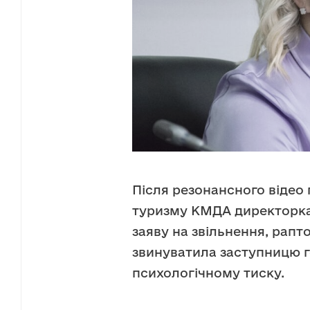
Після резонансного відео п
туризму КМДА директорка
заяву на звільнення, рапт
звинуватила заступницю 
психологічному тиску.