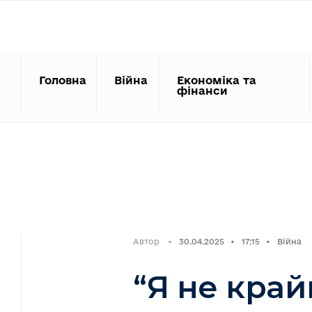
Search
Skip
for:
to
content
Головна
Війна
Економіка та
фінанси
Автор
•
30.04.2025
•
17:15
•
Війна
“Я не край