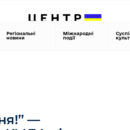
Регіональні
Міжнародні
Суспі
новини
події
куль
ня!” —