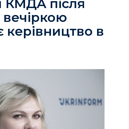
 КМДА після
з вечіркою
є керівництво в