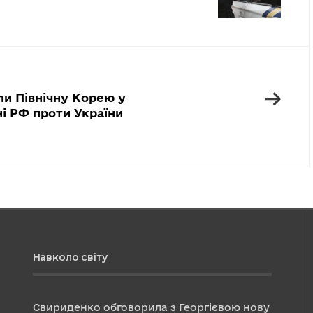
→
и Північну Корею у
йні РФ проти України
Навколо світу
Свириденко обговорила з Георгієвою нову