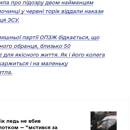
мила про підозру двом найманцям
злочинці у червні торік віддали накази
ця ЗСУ.
лишньої партії ОПЗЖ бідкається, що
ного обранця, близько 50
 для якісного життя. Як і його колега
каржиться і на маленьку
тла.
ік ледь не вбив
отком — “мстився за