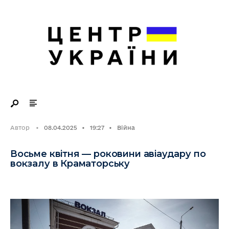
Search
Skip
for:
to
content
Автор
•
08.04.2025
•
19:27
•
Війна
Восьме квітня — роковини авіаудару по
вокзалу в Краматорську