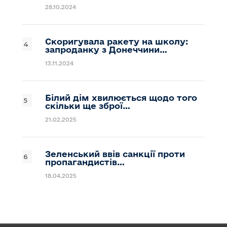
28.10.2024
Скоригувала ракету на школу:
запроданку з Донеччини…
13.11.2024
Білий дім хвилюється щодо того
скільки ще зброї…
21.02.2025
Зеленський ввів санкції проти
пропагандистів…
18.04.2025