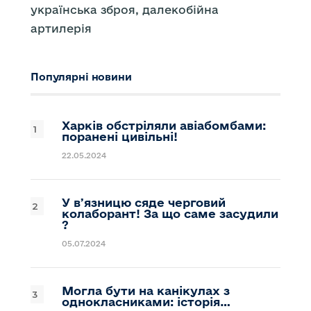
українська зброя, далекобійна
артилерія
Популярні новини
Харків обстріляли авіабомбами:
поранені цивільні!
22.05.2024
У вʼязницю сяде черговий
колаборант! За що саме засудили
?
05.07.2024
Могла бути на канікулах з
однокласниками: історія…