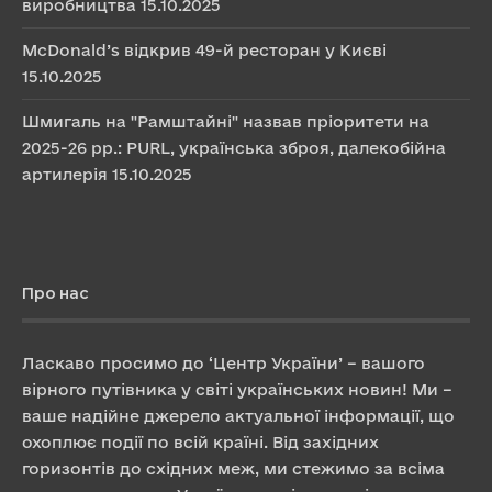
виробництва
15.10.2025
McDonald’s відкрив 49-й ресторан у Києві
15.10.2025
Шмигаль на "Рамштайні" назвав пріоритети на
2025-26 рр.: PURL, українська зброя, далекобійна
артилерія
15.10.2025
Про нас
Ласкаво просимо до ‘Центр України’ – вашого
вірного путівника у світі українських новин! Ми –
ваше надійне джерело актуальної інформації, що
охоплює події по всій країні. Від західних
горизонтів до східних меж, ми стежимо за всіма