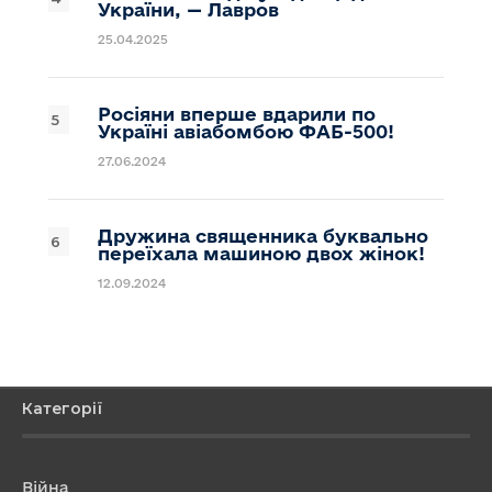
України, — Лавров
25.04.2025
Росіяни вперше вдарили по
Україні авіабомбою ФАБ-500!
27.06.2024
Дружина священника буквально
переїхала машиною двох жінок!
12.09.2024
Категорії
Війна