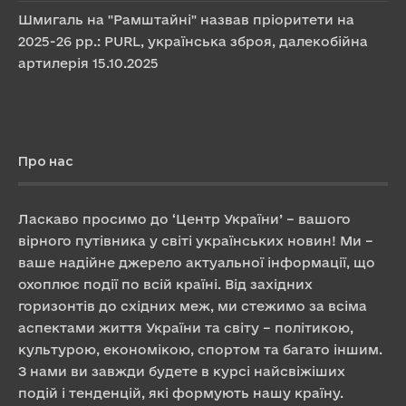
Шмигаль на "Рамштайні" назвав пріоритети на
2025-26 рр.: PURL, українська зброя, далекобійна
артилерія
15.10.2025
Про нас
Ласкаво просимо до ‘Центр України’ – вашого
вірного путівника у світі українських новин! Ми –
ваше надійне джерело актуальної інформації, що
охоплює події по всій країні. Від західних
горизонтів до східних меж, ми стежимо за всіма
аспектами життя України та світу – політикою,
культурою, економікою, спортом та багато іншим.
З нами ви завжди будете в курсі найсвіжіших
подій і тенденцій, які формують нашу країну.