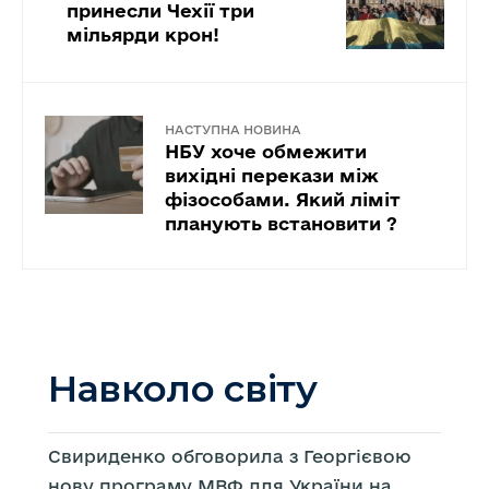
принесли Чехії три
мільярди крон!
НАСТУПНА НОВИНА
НБУ хоче обмежити
вихідні перекази між
фізособами. Який ліміт
планують встановити ?
Навколо світу
Свириденко обговорила з Георгієвою
нову програму МВФ для України на