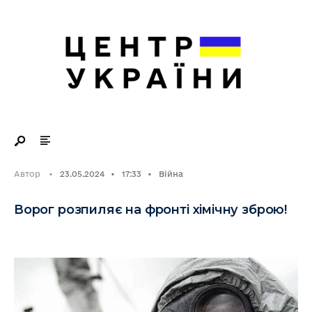
Search
Skip
for:
to
content
Автор
•
23.05.2024
•
17:33
•
Війна
Ворог розпиляє на фронті хімічну зброю!