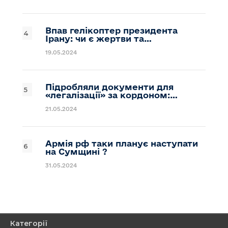
Впав гелікоптер президента
Ірану: чи є жертви та…
19.05.2024
Підробляли документи для
«легалізації» за кордоном:…
21.05.2024
Армія рф таки планує наступати
на Сумщині ?
31.05.2024
Категорії