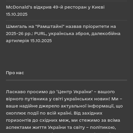
McDonald’s відкрив 49-й ресторан у Києві
15.10.2025
Шмигаль на "Рамштайні" назвав пріоритети на
2025-26 рр.: PURL, українська зброя, далекобійна
артилерія
15.10.2025
Про нас
Ласкаво просимо до ‘Центр України’ – вашого
вірного путівника у світі українських новин! Ми –
ваше надійне джерело актуальної інформації, що
охоплює події по всій країні. Від західних
горизонтів до східних меж, ми стежимо за всіма
аспектами життя України та світу – політикою,