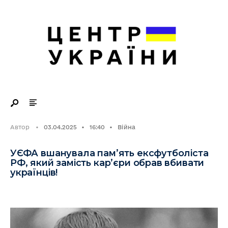
Search
Skip
for:
to
content
Автор
•
03.04.2025
•
16:40
•
Війна
УЄФА вшанувала пам’ять ексфутболіста
РФ, який замість кар’єри обрав вбивати
українців!