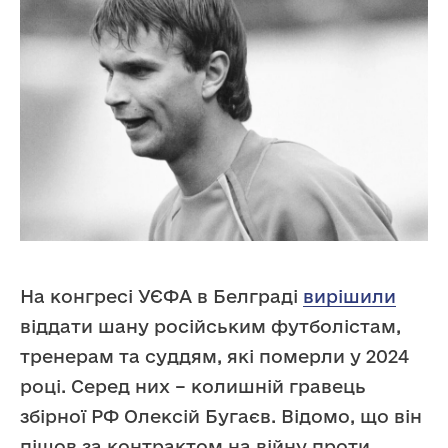
На конгресі УЄФА в Белграді
вирішили
віддати шану російським футболістам,
тренерам та суддям, які померли у 2024
році. Серед них – колишній гравець
збірної РФ Олексій Бугаєв. Відомо, що він
пішов за контрактом на війну проти