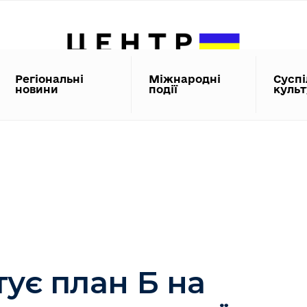
Регіональні
Міжнародні
Суспі
новини
події
куль
тує план Б на