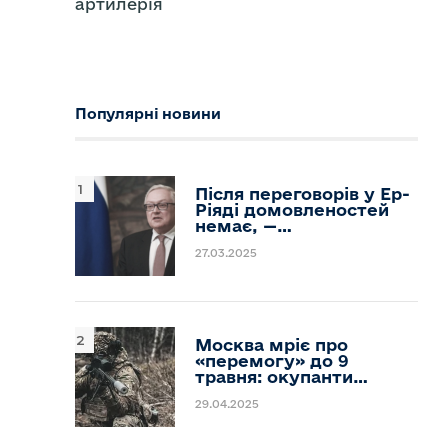
артилерія
Популярні новини
Після переговорів у Ер-
Ріяді домовленостей
немає, —…
27.03.2025
Москва мріє про
«перемогу» до 9
травня: окупанти…
29.04.2025