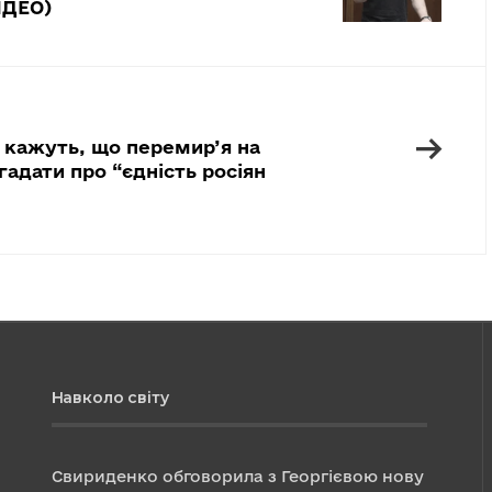
ІДЕО)
→
кажуть, що перемир’я на
гадати про “єдність росіян
Навколо світу
Свириденко обговорила з Георгієвою нову