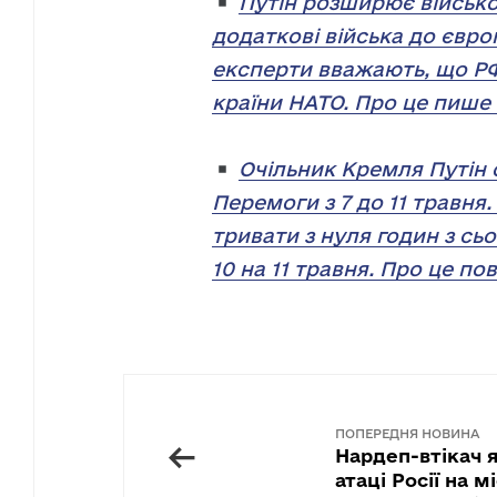
Путін розширює військо
додаткові війська до євро
експерти вважають, що РФ
країни НАТО. Про це пише T
Очільник Кремля Путін 
Перемоги з 7 до 11 травня.
тривати з нуля годин з сь
10 на 11 травня. Про це по
ПОПЕРЕДНЯ НОВИНА
←
Нардеп-втікач я
атаці Росії на м