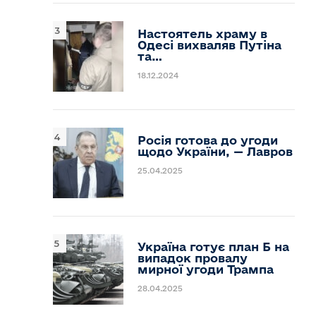
Настоятель храму в
Одесі вихваляв Путіна
та…
18.12.2024
Росія готова до угоди
щодо України, — Лавров
25.04.2025
Україна готує план Б на
випадок провалу
мирної угоди Трампа
28.04.2025