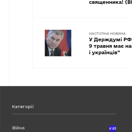
священника! (В
НАСТУПНА НОВИНА
У Держдумі РФ 
9 травня має на
і українців”
Категорії
Війна
6 857