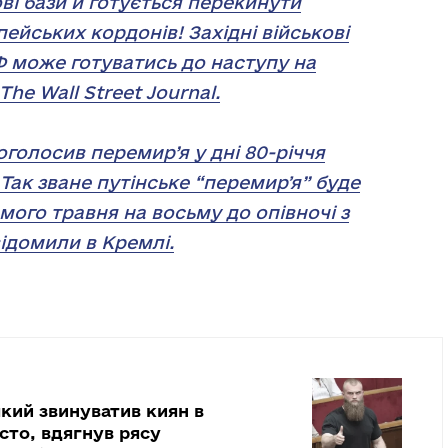
ві бази й готується перекинути
пейських кордонів! Західні військові
 може готуватись до наступу на
he Wall Street Journal.
оголосив перемир’я у дні 80-річчя
 Так зване путінське “перемирʼя” буде
омого травня на восьму до опівночі з
відомили в Кремлі.
кий звинуватив киян в
істо, вдягнув рясу