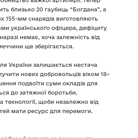
обництво важкої артилерії: тепер
ть близько 20 гаубиць “Богдана”, а
их 155-мм снарядів виготовляють
ами українського офіцера, дефіциту
наразі немає, хоча залежність від
імеччини ще зберігається.
ля України залишається нестача
лучити нових добровольців віком 18–
шення подвоїти суми окладів для
ься до затяжної боротьби,
а технології, щоби незалежно від
ей мати ресурс для перемоги.