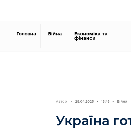
Search
Skip
for:
to
content
Головна
Війна
Економіка та
фінанси
Автор
•
28.04.2025
•
15:45
•
Війна
Україна го