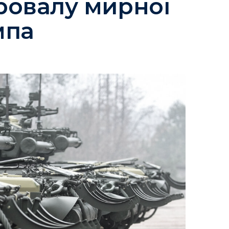
ровалу мирної
мпа