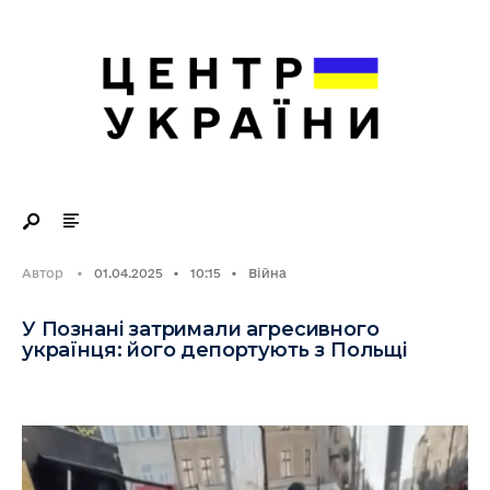
Search
Skip
for:
to
content
Автор
•
01.04.2025
•
10:15
•
Війна
У Познані затримали агресивного
українця: його депортують з Польщі