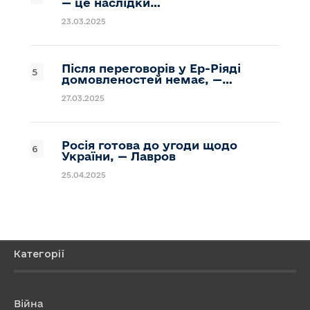
— це наслідки…
23.03.2025
Після переговорів у Ер-Ріяді
домовленостей немає, —…
27.03.2025
Росія готова до угоди щодо
України, — Лавров
25.04.2025
Категорії
Війна