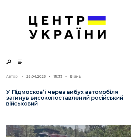
Search
Skip
for:
to
content
Автор
•
25.04.2025
•
15:33
•
Війна
У Підмосков’ї через вибух автомобіля
загинув високопоставлений російський
військовий