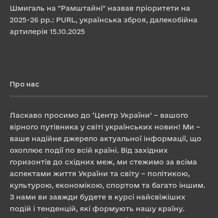
Шмигаль на "Рамштайні" назвав пріоритети на
2025-26 рр.: PURL, українська зброя, далекобійна
артилерія
15.10.2025
Про нас
Ласкаво просимо до ‘Центр України’ – вашого
вірного путівника у світі українських новин! Ми –
ваше надійне джерело актуальної інформації, що
охоплює події по всій країні. Від західних
горизонтів до східних меж, ми стежимо за всіма
аспектами життя України та світу – політикою,
культурою, економікою, спортом та багато іншим.
З нами ви завжди будете в курсі найсвіжіших
подій і тенденцій, які формують нашу країну.