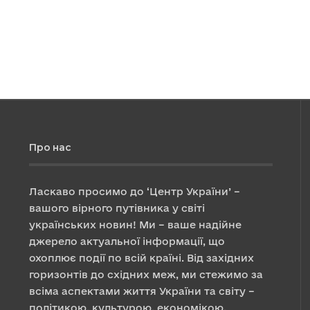
Про нас
Ласкаво просимо до ‘Центр України’ –
вашого вірного путівника у світі
українських новин! Ми – ваше надійне
джерело актуальної інформації, що
охоплює події по всій країні. Від західних
горизонтів до східних меж, ми стежимо за
всіма аспектами життя України та світу –
політикою, культурою, економікою,