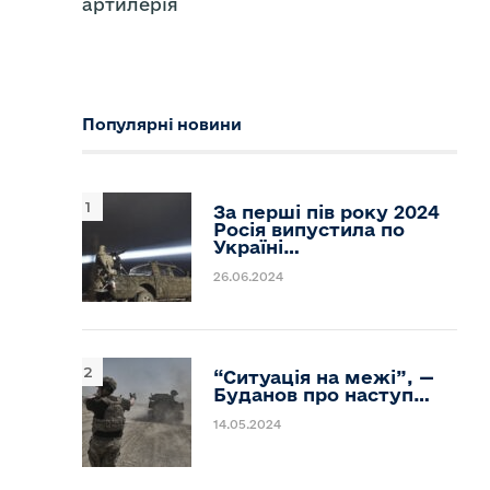
артилерія
Популярні новини
За перші пів року 2024
Росія випустила по
Україні…
26.06.2024
“Ситуація на межі”, —
Буданов про наступ…
14.05.2024