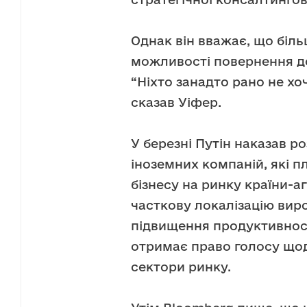
Однак він вважає, що біл
можливості повернення до
“Ніхто занадто рано не хоч
сказав Уіфер.
У березні Путін наказав 
іноземних компаній, які п
бізнесу на ринку країни-а
часткову локалізацію вир
підвищення продуктивност
отримає право голосу щод
сектори ринку.