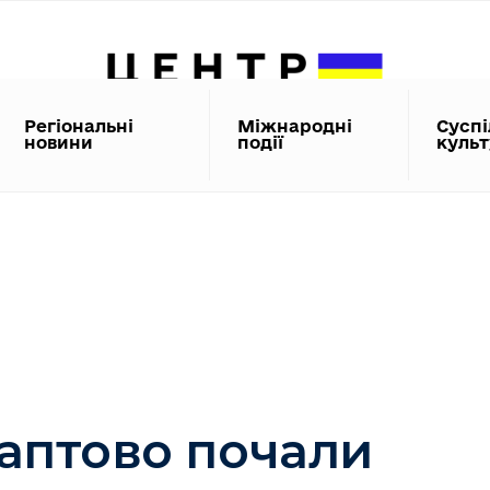
Регіональні
Міжнародні
Суспі
новини
події
куль
раптово почали