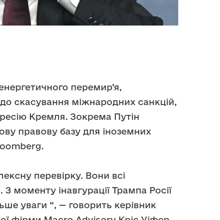
енергетичного перемир’я,
 до скасування міжнародних санкцій,
ресію Кремля. Зокрема Путін
ову правову базу для іноземних
oomberg.
ексну перевірку. Вони всі
. З моменту інавгурації Трампа Росії
ьше уваги “, — говорить керівник
ої фірми Macro Advisory Кріс Уіфер.