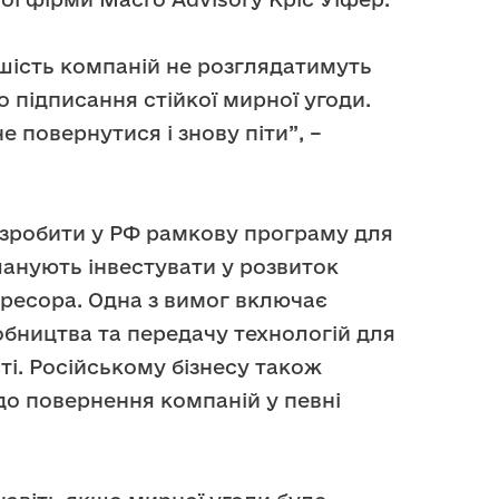
ьшість компаній не розглядатимуть
 підписання стійкої мирної угоди.
е повернутися і знову піти”, –
розробити у РФ рамкову програму для
ланують інвестувати у розвиток
гресора. Одна з вимог включає
обництва та передачу технологій для
і. Російському бізнесу також
о повернення компаній у певні