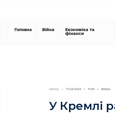
Search
Skip
for:
to
content
Головна
Війна
Економіка та
фінанси
Автор
•
17.04.2025
•
11:45
•
Війна
У Кремлі 