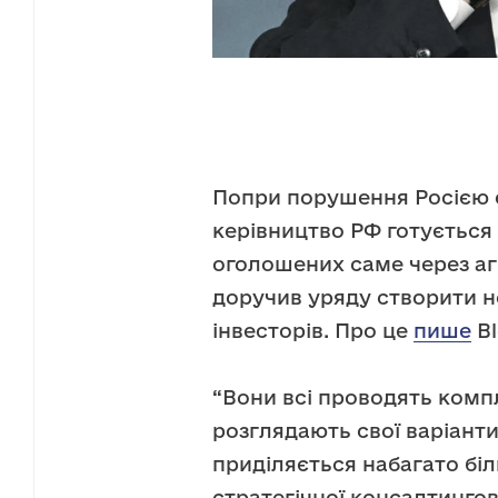
Попри порушення Росією 
керівництво РФ готується
оголошених саме через аг
доручив уряду створити н
інвесторів. Про це
пише
Bl
“Вони всі проводять компл
розглядають свої варіанти
приділяється набагато біл
стратегічної консалтингов