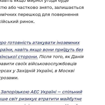
навіть якщо мирної угоди буде
істю або частково знято, залишається
номічних перешкод для повернення
сійський ринок.
про готовність атакувати іноземних
раїни, навіть якщо вони приїдуть без
аїнської сторони.
Після того, як Данія
равити своїх військовослужбовців
рсах у Західній Україні, в Москві
грозами.
Запорізькою АЕС Україні — спільний
кше світ ризикує втратити майбутнє