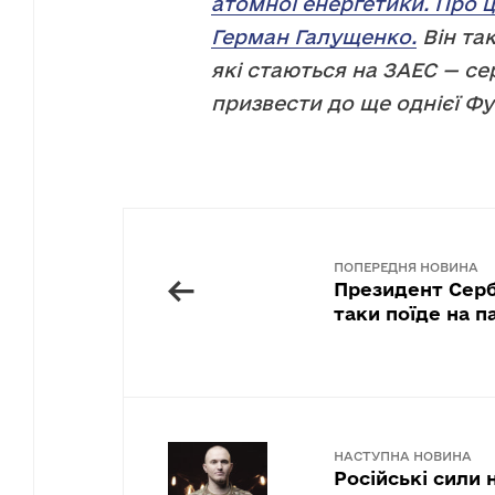
атомної енергетики. Про ц
Герман Галущенко.
Він та
які стаються на ЗАЕС — с
призвести до ще однієї Фу
ПОПЕРЕДНЯ НОВИНА
←
Президент Серб
таки поїде на п
НАСТУПНА НОВИНА
Російські сили