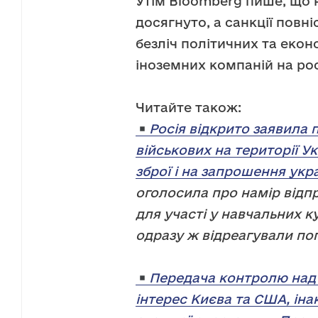
Утім Bloomberg пише, що 
досягнуто, а санкції повн
безліч політичних та еко
іноземних компаній на ро
Читайте також:
Росія відкрито заявила 
військових на території Ук
зброї і на запрошення укр
оголосила про намір відп
для участі у навчальних ку
одразу ж відреагували по
Передача контролю над 
інтерес Києва та США, іна