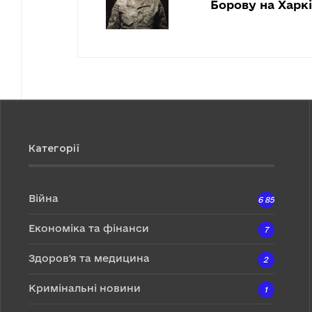
Борову на Харк
Категорії
Війна
6 857
Економіка та фінанси
7
Здоров'я та медицина
2
Кримінальні новини
1