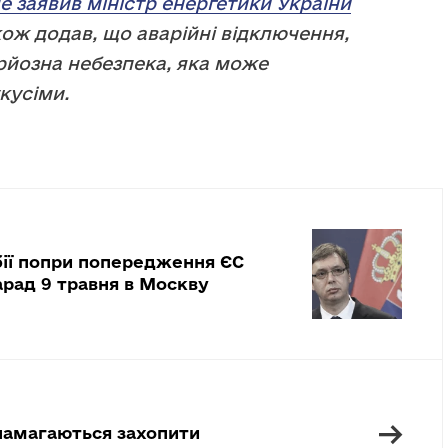
е заявив міністр енергетики України
кож додав, що аварійні відключення,
ерйозна небезпека, яка може
кусіми.
ії попри попередження ЄС
арад 9 травня в Москву
→
 намагаються захопити