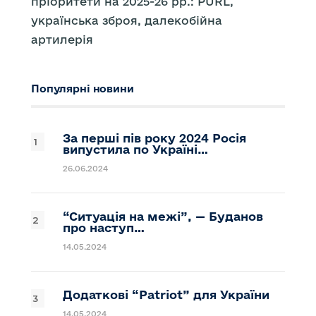
пріоритети на 2025-26 рр.: PURL,
українська зброя, далекобійна
артилерія
Популярні новини
За перші пів року 2024 Росія
випустила по Україні…
26.06.2024
“Ситуація на межі”, — Буданов
про наступ…
14.05.2024
Додаткові “Patriot” для України
14.05.2024