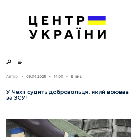
Search
Skip
for:
to
content
Автор
•
09.04.2025
•
14:00
•
Війна
У Чехії судять добровольця, який воював
за ЗСУ!