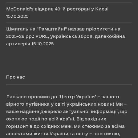
McDonald’s відкрив 49-й ресторан у Києві
15.10.2025
Шмигаль на "Рамштайні" назвав пріоритети на
2025-26 рр.: PURL, українська зброя, далекобійна
артилерія
15.10.2025
Про нас
Ласкаво просимо до ‘Центр України’ – вашого
вірного путівника у світі українських новин! Ми –
ваше надійне джерело актуальної інформації, що
охоплює події по всій країні. Від західних
горизонтів до східних меж, ми стежимо за всіма
аспектами життя України та світу – політикою,