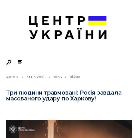
Search
Skip
for:
to
content
Автор
•
31.03.2025
•
10:15
•
Війна
Три людини травмовані: Росія завдала
масованого удару по Харкову!