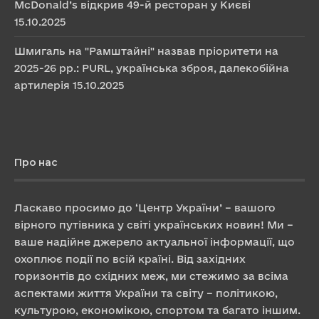
McDonald’s відкрив 49-й ресторан у Києві
15.10.2025
Шмигаль на "Рамштайні" назвав пріоритети на
2025-26 рр.: PURL, українська зброя, далекобійна
артилерія
15.10.2025
Про нас
Ласкаво просимо до ‘Центр України’ – вашого
вірного путівника у світі українських новин! Ми –
ваше надійне джерело актуальної інформації, що
охоплює події по всій країні. Від західних
горизонтів до східних меж, ми стежимо за всіма
аспектами життя України та світу – політикою,
культурою, економікою, спортом та багато іншим.