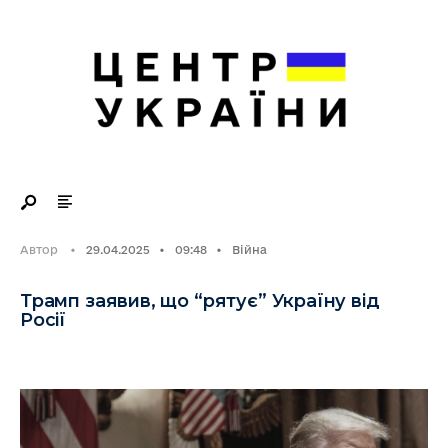
Search
Skip
for:
to
content
Автор
•
29.04.2025
•
09:48
•
Війна
Трамп заявив, що “рятує” Україну від
Росії