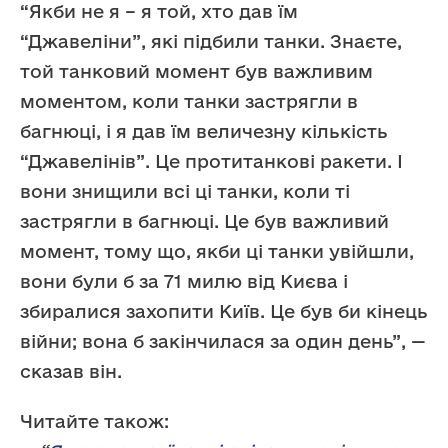
“Якби не я – я той, хто дав їм
“Джавеліни”, які підбили танки. Знаєте,
той танковий момент був важливим
моментом, коли танки застрягли в
багнюці, і я дав їм величезну кількість
“Джавелінів”. Це протитанкові ракети. І
вони знищили всі ці танки, коли ті
застрягли в багнюці. Це був важливий
момент, тому що, якби ці танки увійшли,
вони були б за 71 милю від Києва і
збиралися захопити Київ. Це був би кінець
війни; вона б закінчилася за один день”, —
сказав він.
Читайте також: