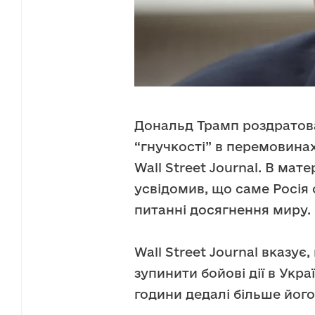
Дональд Трамп роздратова
“гнучкості” в перемовинах
Wall Street Journal. В мат
усвідомив, що саме Росія
питанні досягнення миру.
Wall Street Journal вказу
зупинити бойові дії в Укра
години дедалі більше його 