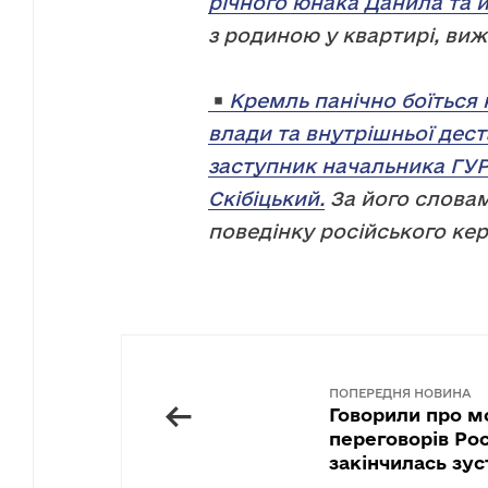
річного юнака Данила та й
з родиною у квартирі, виж
Кремль панічно боїться 
влади та внутрішньої деста
заступник начальника ГУ
Скібіцький.
За його словам
поведінку російського кер
ПОПЕРЕДНЯ НОВИНА
←
Говорили про м
переговорів Рос
закінчилась зус