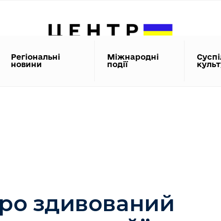
Регіональні
Міжнародні
Суспі
новини
події
куль
ро здивований