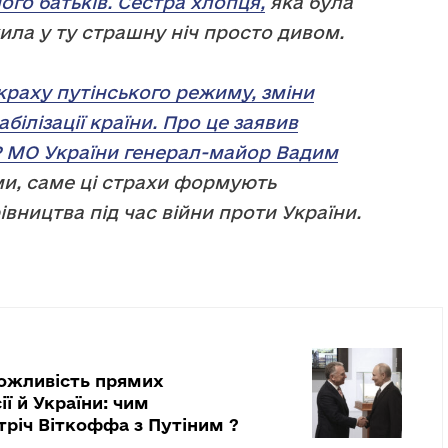
ого батьків. Сестра хлопця,
яка була
ила у ту страшну ніч просто дивом.
краху путінського режиму, зміни
білізації країни. Про це заявив
Р МО України генерал-майор Вадим
и, саме ці страхи формують
івництва під час війни проти України.
ожливість прямих
ії й України: чим
тріч Віткоффа з Путіним ?