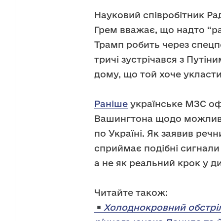
Науковий співробітник Ра
Грем вважає, що надто “р
Трамп робить через спецп
тричі зустрічався з Путін
дому, що той хоче укласти
Раніше
українське МЗС офі
Вашингтона щодо можлив
по Україні. Як заявив речн
сприймає подібні сигнали 
а не як реальний крок у д
Читайте також:
Холоднокровний обстріл 