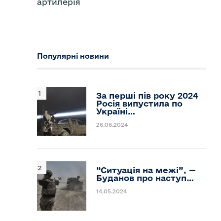
артилерія
Популярні новини
За перші пів року 2024
Росія випустила по
Україні…
26.06.2024
“Ситуація на межі”, —
Буданов про наступ…
14.05.2024