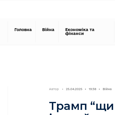
Search
Skip
for:
to
content
Головна
Війна
Економіка та
фінанси
Автор
•
25.04.2025
•
19:38
•
Війна
Трамп “щи