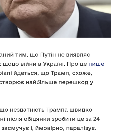
ний тим, що Путін не виявляє
 щодо війни в Україні. Про це
пише
еріалі йдеться, що Трамп, схоже,
 створює найбільше перешкод у
є, що нездатність Трампа швидко
їні після обіцянки зробити це за 24
засмучує і, ймовірно, паралізує.