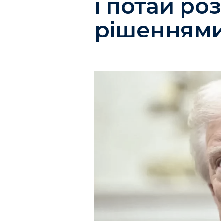
і потай ро
рішеннями