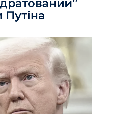
здратований”
 Путіна