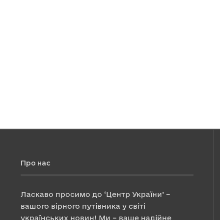
Про нас
Ласкаво просимо до ‘Центр України’ –
вашого вірного путівника у світі
українських новин! Ми – ваше надійне