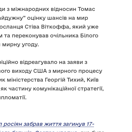
ди з міжнародних відносин Томас
айдужну” оцінку шансів на мир
осланця Стіва Віткоффа, який уже
им та переконував очільника Білого
 мирну угоду.
ційно відреагувало на заяви з
ого виходу США з мирного процесу
ик міністерства Георгій Тихий, Київ
як частину комунікаційної стратегії,
ипломатії.
росіян забрав життя загинув 17-