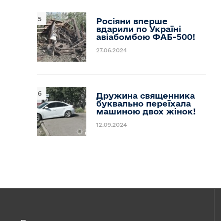
Росіяни вперше
вдарили по Україні
авіабомбою ФАБ-500!
27.06.2024
Дружина священника
буквально переїхала
машиною двох жінок!
12.09.2024