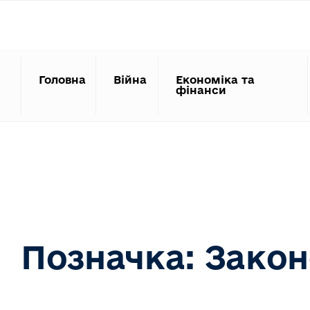
Search
Skip
for:
to
content
Головна
Війна
Економіка та
фінанси
Позначка:
Закон