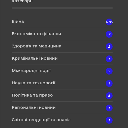
Категорії
Війна
6 857
Економіка та фінанси
7
Здоров'я та медицина
2
Кримінальні новини
1
Міжнародні події
5
Наука та технології
1
Політика та право
5
Регіональні новини
1
Світові тенденції та аналіз
1