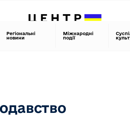
Регіональні
Міжнародні
Суспі
новини
події
куль
одавство