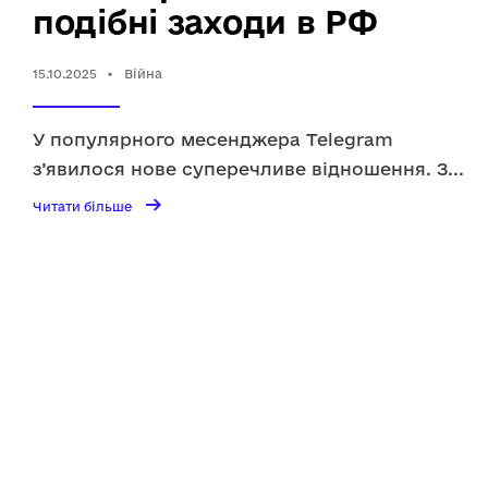
подібні заходи в РФ
15.10.2025
•
Війна
У популярного месенджера Telegram
з’явилося нове суперечливе відношення. З
...
→
Читати
Читати більше
більше
Telegram
виступає
проти
закону
Chat
Control
у
ЄС,
але
закриває
очі
на
подібні
заходи
в
РФ