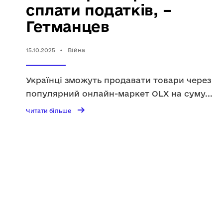
сплати податків, –
Гетманцев
15.10.2025
•
Війна
Українці зможуть продавати товари через
популярний онлайн-маркет OLX на суму
...
→
Читати
Читати більше
більше
Податок
на
OLX:
українці
зможуть
продавати
до
2000
євро
на
рік
без
сплати
податків,
–
Гетманцев