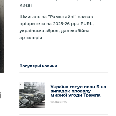
Києві
Шмигаль на "Рамштайні" назвав
пріоритети на 2025-26 рр.: PURL,
українська зброя, далекобійна
артилерія
Популярні новини
Україна готує план Б на
випадок провалу
і
мирної угоди Трампа
28.04.2025