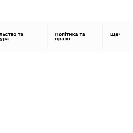
льство та
Політика та
Ще
тура
право