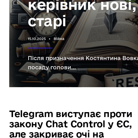
керівник нові
старі
15.10.2025
•
Війна
Після призначення Костянтина Вовк
посаду голови
...
Telegram виступає проти
закону Chat Control у ЄС,
але закриває очі на