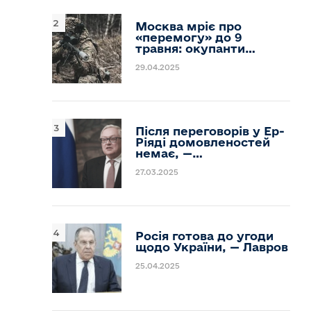
Москва мріє про
«перемогу» до 9
травня: окупанти…
29.04.2025
Після переговорів у Ер-
Ріяді домовленостей
немає, —…
27.03.2025
Росія готова до угоди
щодо України, — Лавров
25.04.2025