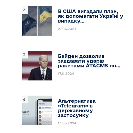
В США вигадали план,
як допомагати Україні у
випадку…
27.06.2024
Байден дозволив
завдавати ударів
ракетами ATACMS по…
17.11.2024
Альтернатива
«Telegram» в
державному
застосунку
13.05.2024