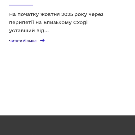
На початку жовтня 2025 року через
перипетії на Близькому Сході
уставший від
...
→
Читати
Читати більше
більше
Politico:
Трамп
"оптимістично"
налаштований
на
мир
в
Україні
після
успіху
на
Близькому
Сході