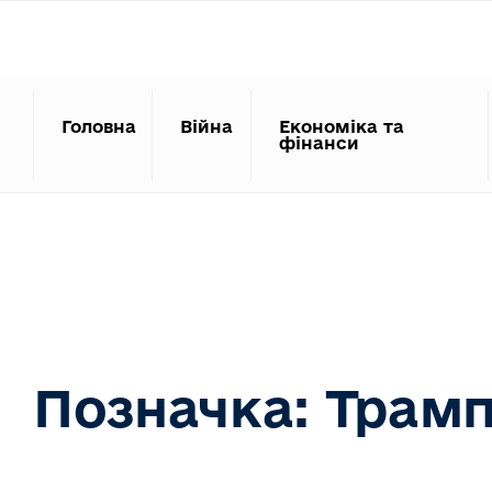
Search
Skip
for:
to
content
Головна
Війна
Економіка та
фінанси
Позначка:
Трам