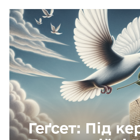
Геґсет: Під к