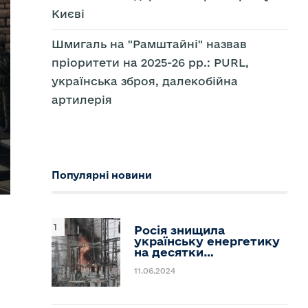
Києві
Шмигаль на "Рамштайні" назвав
пріоритети на 2025-26 рр.: PURL,
українська зброя, далекобійна
артилерія
Популярні новини
м
Росія знищила
українську енергетику
на десятки…
11.06.2024