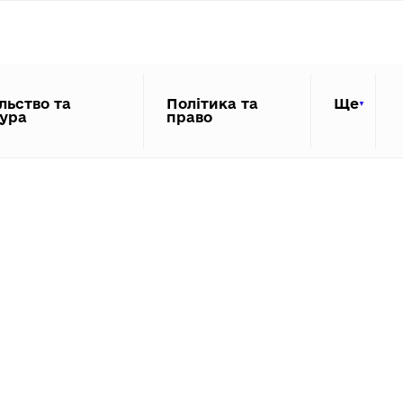
льство та
Політика та
Ще
тура
право