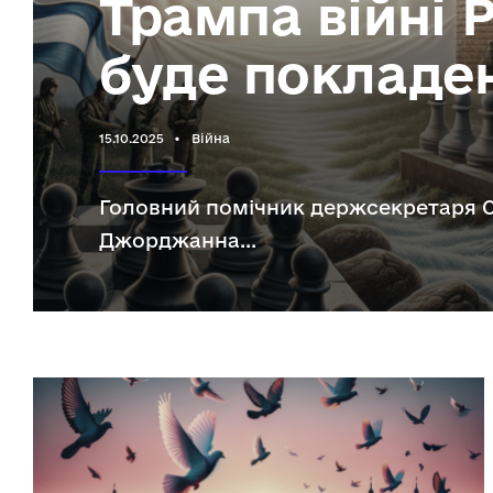
Трампа війні 
буде покладе
15.10.2025
•
Війна
Головний помічник держсекретаря
Джорджанна
...