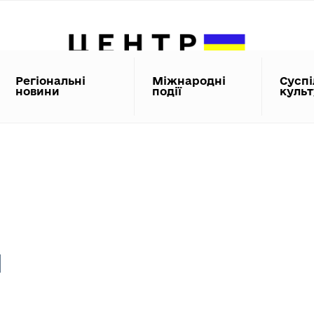
Регіональні
Міжнародні
Суспі
новини
події
куль
п