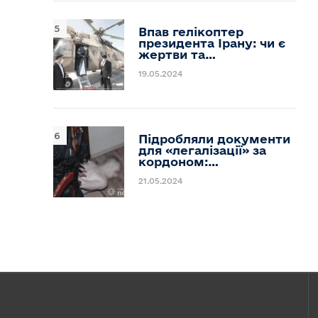
Впав гелікоптер
президента Ірану: чи є
жертви та…
19.05.2024
Підробляли документи
для «легалізації» за
кордоном:…
21.05.2024