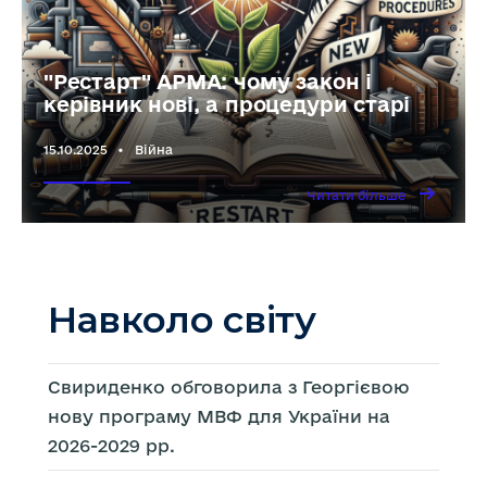
"Рестарт" АРМА: чому закон і
керівник нові, а процедури старі
15.10.2025
•
Війна
→
Читати
Читати більше
більше
"Рестарт"
АРМА:
чому
закон
і
керівник
нові,
а
Навколо світу
процедури
старі
Свириденко обговорила з Георгієвою
нову програму МВФ для України на
2026-2029 рр.