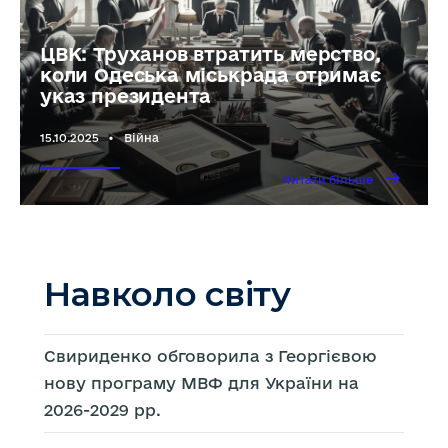
ЦВК: Труханов втратить мерство,
коли Одеська міськрада отримає
указ президента
15.10.2025
•
Війна
→
Читати
Читати більше
більше
ЦВК:
Труханов
втратить
мерство,
коли
Одеська
міськрада
отримає
Навколо світу
указ
президента
Свириденко обговорила з Георгієвою
нову програму МВФ для України на
2026-2029 рр.