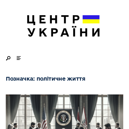
Search
Skip
for:
to
content
Позначка:
політичне життя