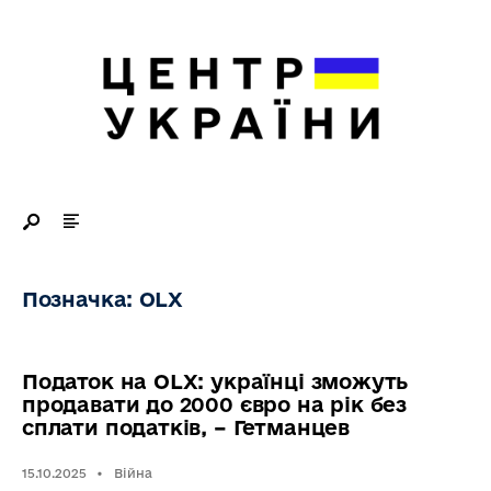
Search
Skip
for:
to
content
Позначка:
OLX
Податок на OLX: українці зможуть
продавати до 2000 євро на рік без
сплати податків, – Гетманцев
15.10.2025
•
Війна