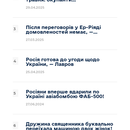
29.04.2025
Після переговорів у Ер-Ріяді
домовленостей немає, —…
27.03.2025
Росія готова до угоди щодо
України, — Лавров
25.04.2025
Росіяни вперше вдарили по
Україні авіабомбою ФАБ-500!
27.06.2024
Дружина священника буквально
переїхала машиною двох жінок!