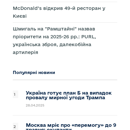
McDonald’s відкрив 49-й ресторан у
Києві
Шмигаль на "Рамштайні" назвав
пріоритети на 2025-26 рр.: PURL,
українська зброя, далекобійна
артилерія
Популярні новини
Україна готує план Б на випадок
провалу мирної угоди Трампа
28.04.2025
Москва мріє про «перемогу» до 9
травня: окупанти…