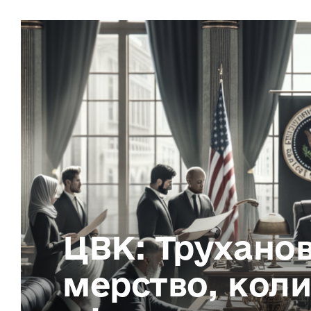
ЦВК: Труханов
мерство, кол