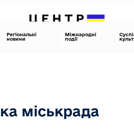
Регіональні
Міжнародні
Суспі
новини
події
куль
ка міськрада