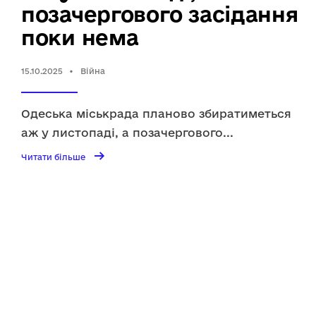
позачергового засідання
поки нема
15.10.2025
•
Війна
Одеська міськрада планово збиратиметься
аж у листопаді, а позачергового
...
→
Читати
Читати більше
більше
Одеська
міськрада
планово
збиратиметься
аж
у
листопаді,
а
позачергового
засідання
поки
нема