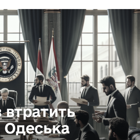
 втратить
и Одеська