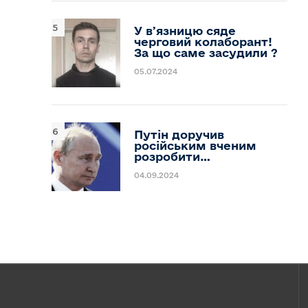
У вʼязницю сяде
черговий колаборант!
За що саме засудили ?
05.07.2024
Путін доручив
російським вченим
розробити…
04.09.2024