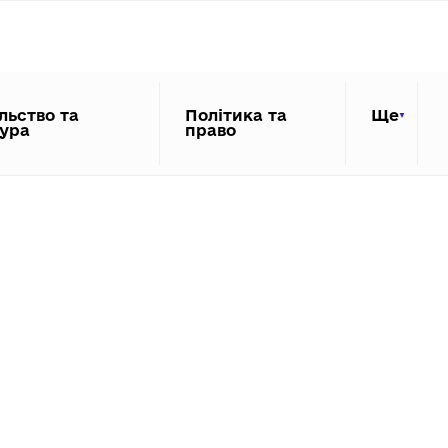
льство та
Політика та
Ще
тура
право