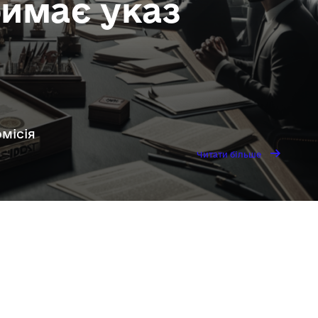
римає указ
місія
→
Читати
Читати більше
більше
ЦВК:
Труханов
втратить
мерство,
коли
Одеська
міськрада
отримає
указ
президента