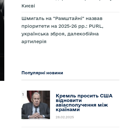
Києві
Шмигаль на "Рамштайні" назвав
пріоритети на 2025-26 рр.: PURL,
українська зброя, далекобійна
артилерія
Популярні новини
Кремль просить США
відновити
авіасполучення між
країнами
28.02.2025