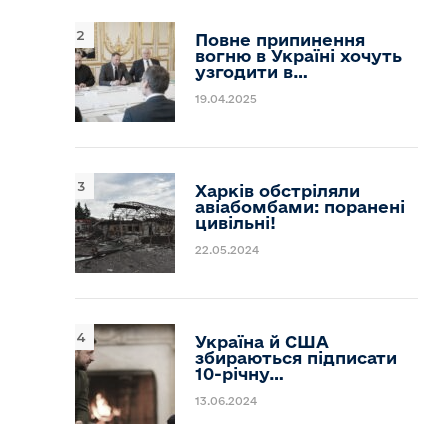
Повне припинення
вогню в Україні хочуть
узгодити в…
19.04.2025
Харків обстріляли
авіабомбами: поранені
цивільні!
22.05.2024
Україна й США
збираються підписати
10-річну…
13.06.2024