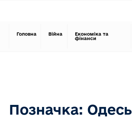
Search
Skip
for:
to
content
Головна
Війна
Економіка та
фінанси
Позначка:
Одесь