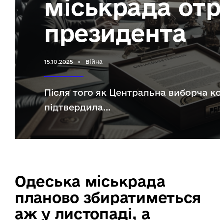
міськрада от
президента
15.10.2025
•
Війна
Після того як Центральна виборча ко
підтвердила
...
Одеська міськрада
планово збиратиметься
аж у листопаді, а