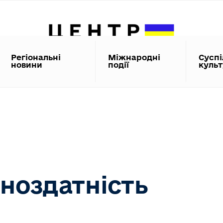
Регіональні
Міжнародні
Суспі
новини
події
куль
ноздатність