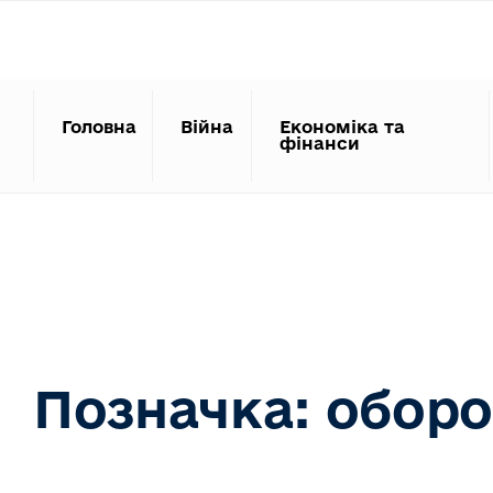
Search
Skip
for:
to
content
Головна
Війна
Економіка та
фінанси
Позначка:
оборо