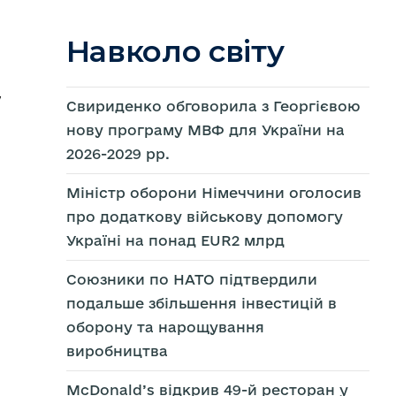
Навколо світу
у
Свириденко обговорила з Георгієвою
нову програму МВФ для України на
2026-2029 рр.
Міністр оборони Німеччини оголосив
про додаткову військову допомогу
Україні на понад EUR2 млрд
Союзники по НАТО підтвердили
подальше збільшення інвестицій в
ти
ше
оборону та нарощування
стр
рони
виробництва
ччини
осив
ткову
McDonald’s відкрив 49-й ресторан у
ькову