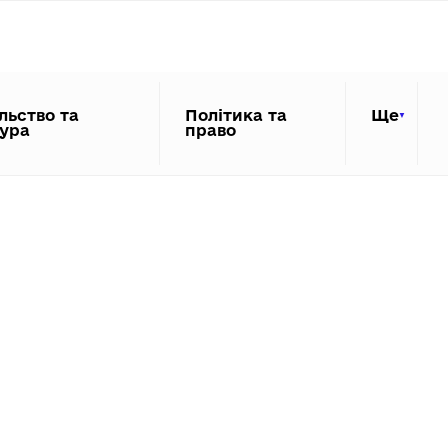
льство та
Політика та
Ще
тура
право