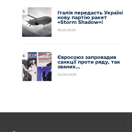
Італія передасть Україні
нову партію ракет
«Storm Shadow»!
18.06.2024
Євросоюз запровадив
санкції проти ряду, так
званих…
24.06.2024