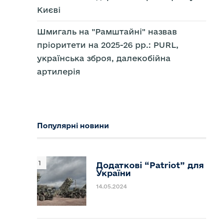
омогу
їні
Києві
д
д
Шмигаль на "Рамштайні" назвав
пріоритети на 2025-26 рр.: PURL,
українська зброя, далекобійна
артилерія
Популярні новини
Додаткові “Patriot” для
України
14.05.2024