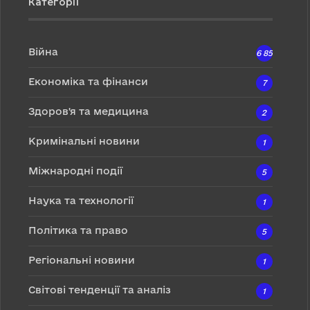
Категорії
Війна
6 857
Економіка та фінанси
7
Здоров'я та медицина
2
Кримінальні новини
1
Міжнародні події
5
Наука та технології
1
Політика та право
5
Регіональні новини
1
Світові тенденції та аналіз
1