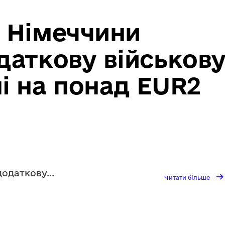
и Німеччини
даткову військов
і на понад EUR2
додаткову
...
→
Чита
Читати більше
біль
Міні
обо
Німе
огол
про
дода
війс