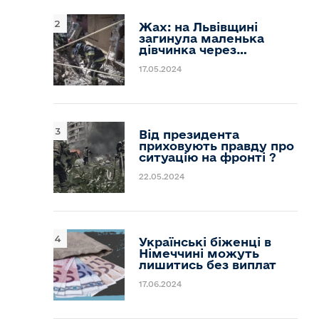
Жах: на Львівщині
загинула маленька
дівчинка через…
17.05.2024
Від президента
приховують правду про
ситуацію на фронті ?
22.05.2024
Українські біженці в
Німеччині можуть
лишитись без виплат
17.06.2024