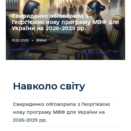
Свириденко обговорила з
Георгієвою нову програму МВФ для
України на 2026-2029 рр.
15.10.2025
•
Війна
→
Читати
Читати більше
більше
Свириденк
обговорила
з
Георгієвою
нову
програму
МВФ
для
Навколо світу
України
на
2026-
2029
рр.
Свириденко обговорила з Георгієвою
нову програму МВФ для України на
2026-2029 рр.