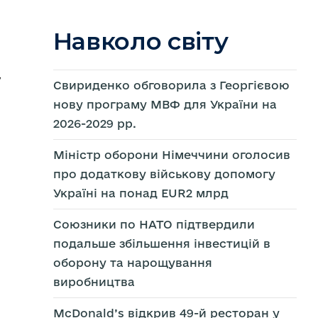
Навколо світу
у
Свириденко обговорила з Георгієвою
нову програму МВФ для України на
2026-2029 рр.
Міністр оборони Німеччини оголосив
про додаткову військову допомогу
Україні на понад EUR2 млрд
Союзники по НАТО підтвердили
подальше збільшення інвестицій в
ти
ше
оборону та нарощування
стр
рони
виробництва
ччини
осив
ткову
McDonald’s відкрив 49-й ресторан у
ькову