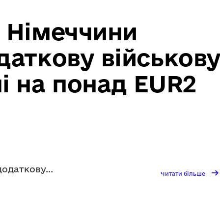
и Німеччини
даткову військов
і на понад EUR2
додаткову
...
→
Чита
Читати більше
біль
Міні
обо
Німе
огол
про
дода
війс