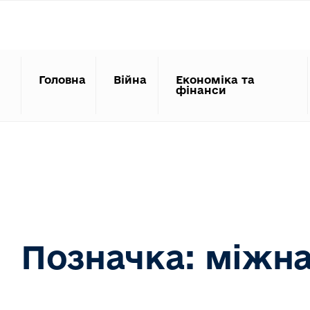
Search
Skip
for:
to
content
Головна
Війна
Економіка та
фінанси
Позначка:
міжна