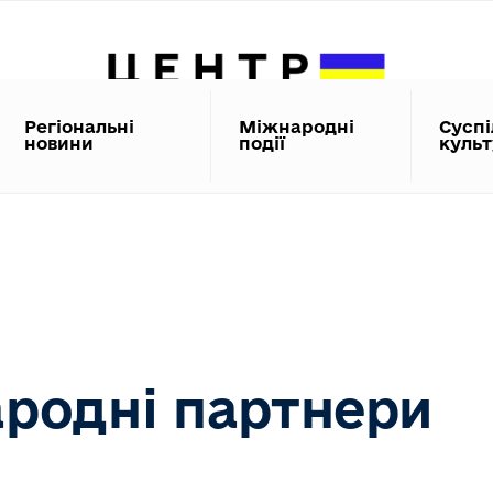
Регіональні
Міжнародні
Суспі
новини
події
куль
родні партнери