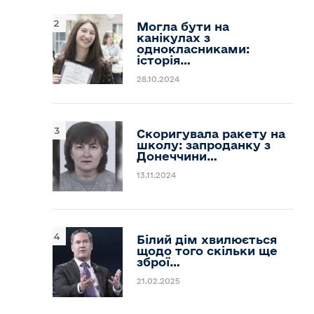
Могла бути на
канікулах з
однокласниками:
історія…
28.10.2024
Скоригувала ракету на
школу: запроданку з
Донеччини…
13.11.2024
Білий дім хвилюється
щодо того скільки ще
зброї…
21.02.2025