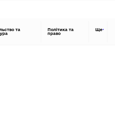
льство та
Політика та
Ще
тура
право