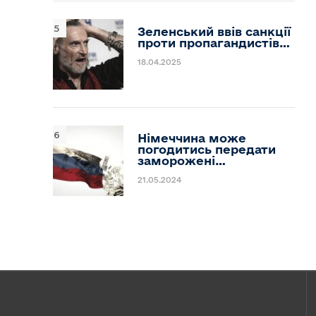
Зеленський ввів санкції
проти пропагандистів…
18.04.2025
Німеччина може
погодитись передати
заморожені…
21.05.2024