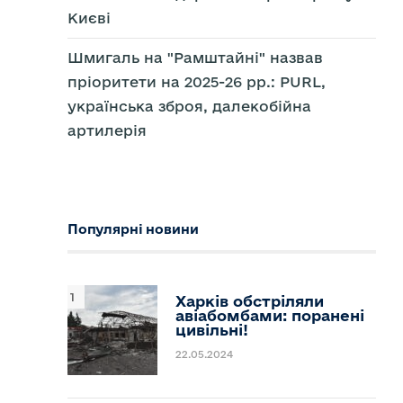
омогу
їні
Києві
д
д
Шмигаль на "Рамштайні" назвав
пріоритети на 2025-26 рр.: PURL,
українська зброя, далекобійна
артилерія
Популярні новини
Харків обстріляли
авіабомбами: поранені
цивільні!
22.05.2024