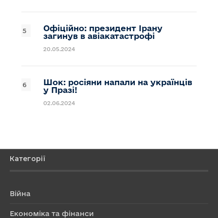
Офіційно: президент Ірану
загинув в авіакатастрофі
20.05.2024
Шок: росіяни напали на українців
у Празі!
02.06.2024
Категорії
Війна
Економіка та фінанси