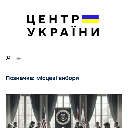
Search
Skip
for:
to
content
Позначка:
місцеві вибори