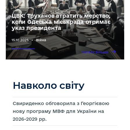
ЦВК: Труханов втратить мерство,
коли Одеська міськрада отримає
указ президента
15.10.2025
•
Війна
→
Читати
Читати більше
більше
ЦВК:
Труханов
втратить
мерство,
коли
Одеська
міськрада
отримає
Навколо світу
указ
президента
Свириденко обговорила з Георгієвою
нову програму МВФ для України на
2026-2029 рр.