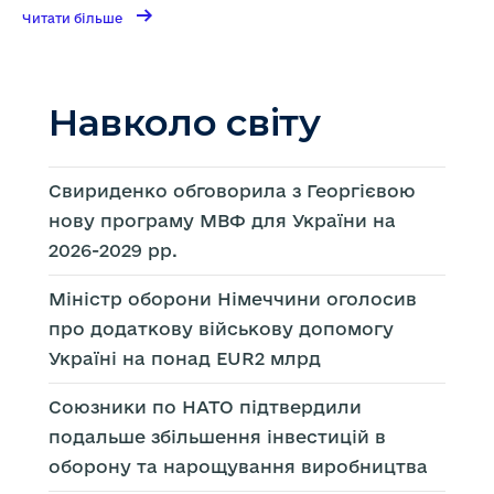
→
Читати
Читати більше
більше
Politico:
Трамп
"оптимістично"
налаштований
на
мир
Навколо світу
в
Україні
після
успіху
на
Близькому
Сході
Свириденко обговорила з Георгієвою
нову програму МВФ для України на
2026-2029 рр.
Міністр оборони Німеччини оголосив
про додаткову військову допомогу
Україні на понад EUR2 млрд
Союзники по НАТО підтвердили
подальше збільшення інвестицій в
оборону та нарощування виробництва