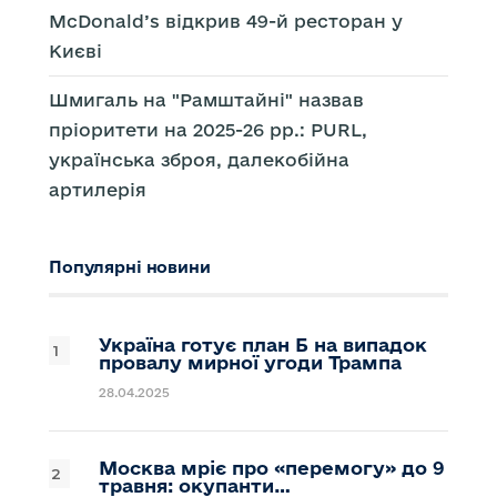
McDonald’s відкрив 49-й ресторан у
Києві
Шмигаль на "Рамштайні" назвав
пріоритети на 2025-26 рр.: PURL,
українська зброя, далекобійна
артилерія
Популярні новини
Україна готує план Б на випадок
провалу мирної угоди Трампа
28.04.2025
Москва мріє про «перемогу» до 9
травня: окупанти…