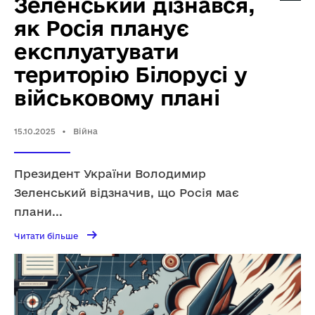
Зеленський дізнався,
як Росія планує
експлуатувати
територію Білорусі у
військовому плані
15.10.2025
•
Війна
Президент України Володимир
Зеленський відзначив, що Росія має
плани
...
→
Читати
Читати більше
більше
Зеленський
дізнався,
як
Росія
планує
експлуатувати
територію
Білорусі
у