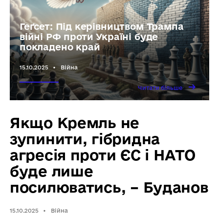
Геґсет: Під керівництвом Трампа
війні РФ проти Україні буде
покладено край
15.10.2025
•
Війна
→
Читати
Читати більше
більше
Геґсет:
Під
керівництв
Трампа
Якщо Кремль не
війні
РФ
проти
зупинити, гібридна
Україні
буде
покладено
агресія проти ЄС і НАТО
край
буде лише
посилюватись, – Буданов
15.10.2025
•
Війна