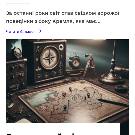
За останні роки світ став свідком ворожої
поведінки з боку Кремля, яка має
...
→
Читати
Читати більше
більше
Якщо
Кремль
не
зупинити,
гібридна
агресія
проти
ЄС
і
НАТО
буде
лише
посилюватись,
–
Буданов