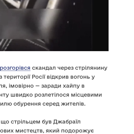
розгорівся
скандал через стрілянину
 території Росії відкрив вогонь у
ля, імовірно — заради хайпу в
нту швидко розлетілося місцевими
илю обурення серед жителів.
 що стрільцем був Джабраїл
йових мистецтв, який подорожує