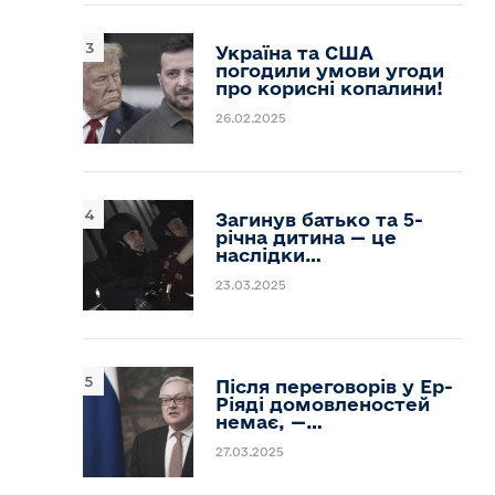
Україна та США
погодили умови угоди
про корисні копалини!
26.02.2025
Загинув батько та 5-
річна дитина — це
наслідки…
23.03.2025
Після переговорів у Ер-
Ріяді домовленостей
немає, —…
27.03.2025