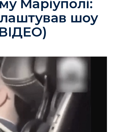
му Маріуполі:
влаштував шоу
(ВІДЕО)