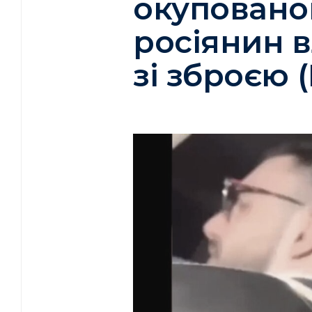
окуповано
росіянин 
зі зброєю 