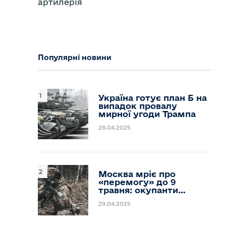
артилерія
Популярні новини
Україна готує план Б на
випадок провалу
мирної угоди Трампа
28.04.2025
Москва мріє про
«перемогу» до 9
травня: окупанти…
29.04.2025