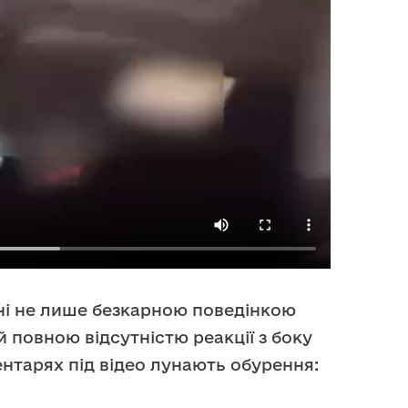
ні не лише безкарною поведінкою
й повною відсутністю реакції з боку
ментарях під відео лунають обурення: