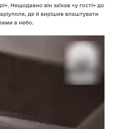
і». Нещодавно він заїхав «у гості» до
ріуполя, де й вирішив влаштувати
лами в небо.