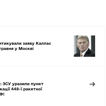
итикували заяву Каллас
травня у Москві
→
: ЗСУ уразили пункт
кації 448-ї ракетної
Ф!