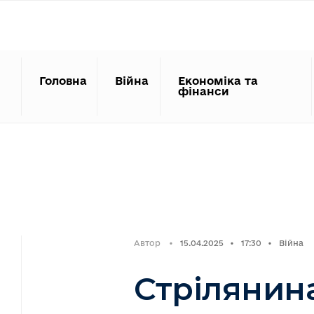
Search
Skip
for:
to
content
Головна
Війна
Економіка та
фінанси
Автор
•
15.04.2025
•
17:30
•
Війна
Стрілянин