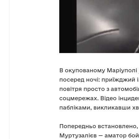
В окупованому Маріуполі
посеред ночі: приїжджий із
повітря просто з автомобі
соцмережах. Відео інциде
пабліками, викликавши хв
Попередньо встановлено,
Муртузалієв — аматор бо