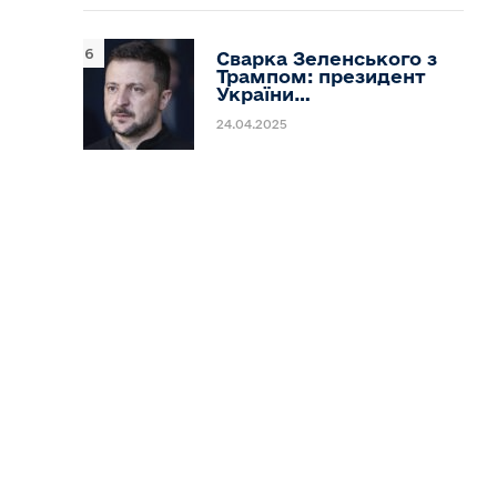
Сварка Зеленського з
Трампом: президент
України…
24.04.2025