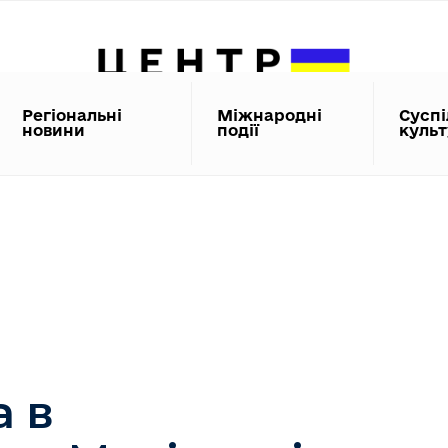
Регіональні
Міжнародні
Суспі
новини
події
куль
а в