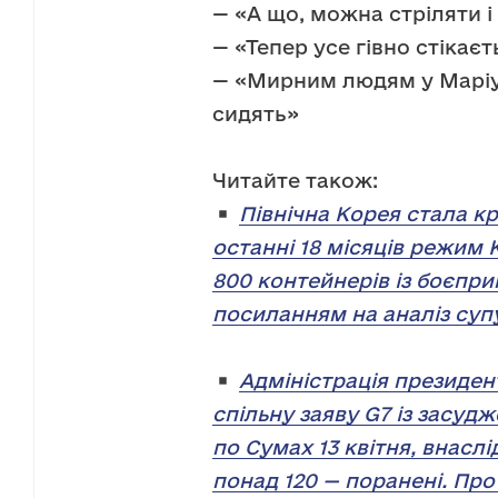
— «А що, можна стріляти і 
— «Тепер усе гівно стікаєт
— «Мирним людям у Маріуп
сидять»
Читайте також:
Північна Корея стала к
останні 18 місяців режим 
800 контейнерів із боєпр
посиланням на аналіз суп
Адміністрація президе
спільну заяву G7 із засуд
по Сумах 13 квітня, внаслі
понад 120 — поранені. Про