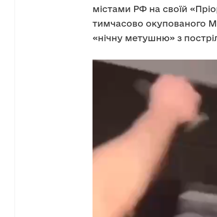
містами РФ на своїй «Пріор
тимчасово окупованого Ма
«нічну метушню» з пострі