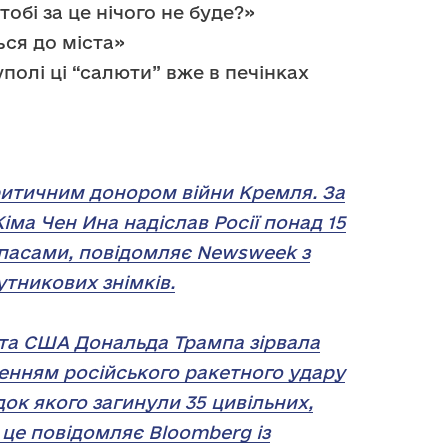
тобі за це нічого не буде?»
ься до міста»
олі ці “салюти” вже в печінках
ритичним донором війни Кремля. За
Кіма Чен Ина надіслав Росії понад 15
ипасами, повідомляє Newsweek з
утникових знімків.
нта США Дональда Трампа зірвала
женням російського ракетного удару
док якого загинули 35 цивільних,
 це повідомляє Bloomberg із