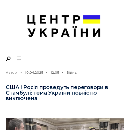
Search
Skip
for:
to
content
Автор
•
10.04.2025
•
12:05
•
Війна
США і Росія проведуть переговори в
Стамбулі: тема України повністю
виключена