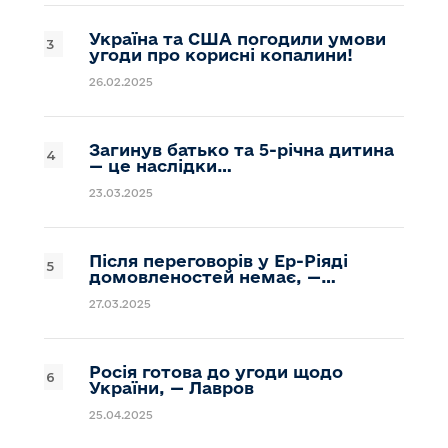
Україна та США погодили умови
угоди про корисні копалини!
26.02.2025
Загинув батько та 5-річна дитина
— це наслідки…
23.03.2025
Після переговорів у Ер-Ріяді
домовленостей немає, —…
27.03.2025
Росія готова до угоди щодо
України, — Лавров
25.04.2025