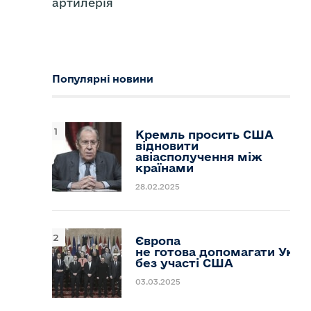
артилерія
Популярні новини
Кремль просить США
відновити
авіасполучення між
країнами
28.02.2025
Європа
не готова допомагати Украї
без участі США
03.03.2025