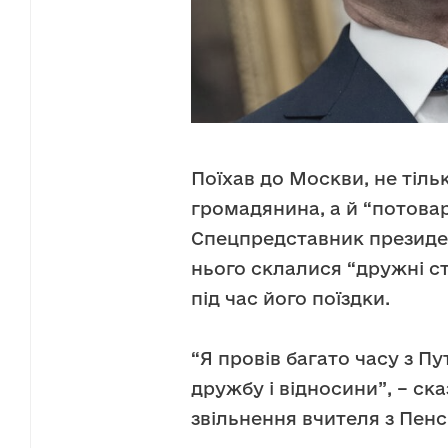
Поїхав до Москви, не тіль
громадянина, а й “потовар
Спецпредставник президе
нього склалися “дружні с
під час його поїздки.
“Я провів багато часу з Пу
дружбу і відносини”, – с
звільнення вчителя з Пенс