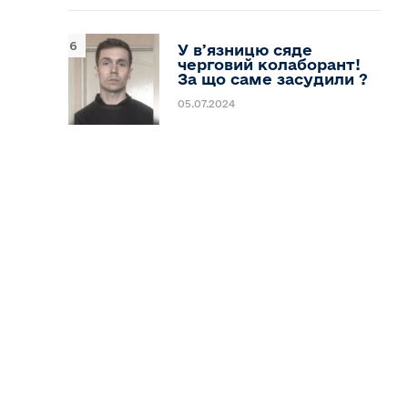
У вʼязницю сяде
черговий колаборант!
За що саме засудили ?
05.07.2024