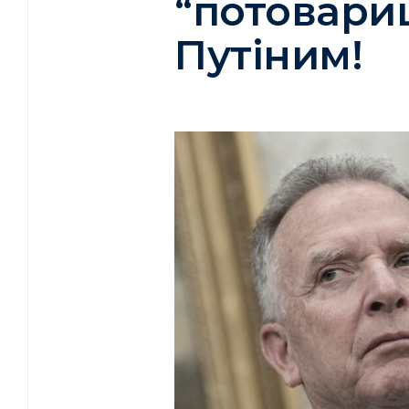
“потовариш
Путіним!