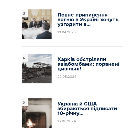
Повне припинення
вогню в Україні хочуть
узгодити в…
19.04.2025
Харків обстріляли
авіабомбами: поранені
цивільні!
22.05.2024
Україна й США
збираються підписати
10-річну…
13.06.2024