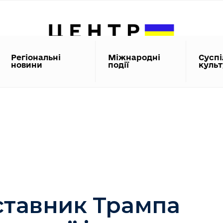
Регіональні
Міжнародні
Суспі
новини
події
куль
тавник Трампа