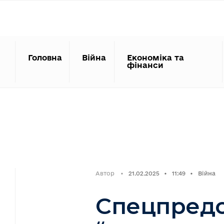
Search
Skip
for:
to
content
Головна
Війна
Економіка та
фінанси
Автор
•
21.02.2025
•
11:49
•
Війна
Спецпредс