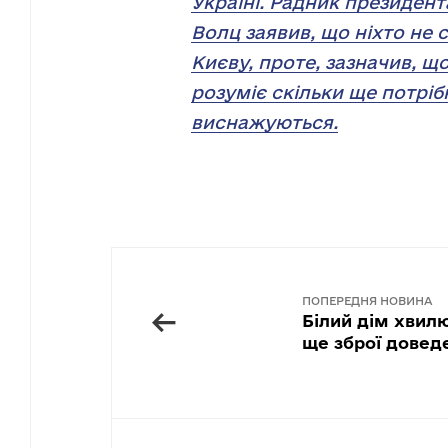
Україні. Радник президен
Волц заявив, що ніхто не
Києву, проте, зазначив, щ
розуміє скільки ще потріб
виснажуються.
ПОПЕРЕДНЯ НОВИНА
←
Білий дім хвил
ще зброї доведе