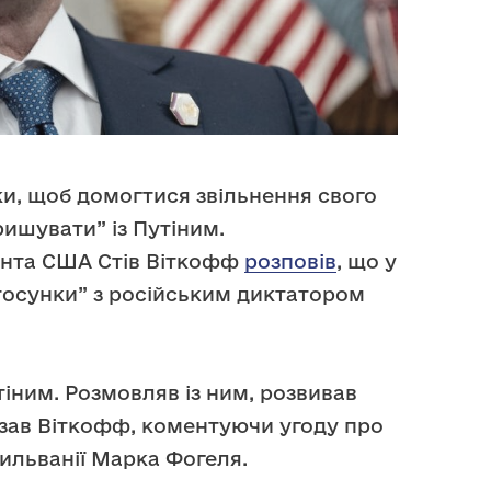
ки, щоб домогтися звільнення свого
ишувати” із Путіним.
нта США Стів Віткофф
розповів
, що у
тосунки” з російським диктатором
тіним. Розмовляв із ним, розвивав
казав Віткофф, коментуючи угоду про
ильванії Марка Фогеля.