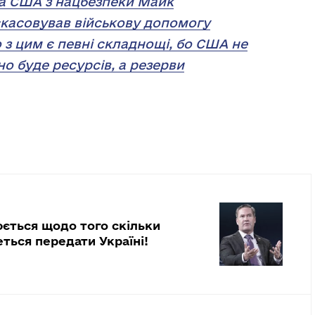
та США з нацбезпеки Майк
 скасовував військову допомогу
о з цим є певні складнощі, бо США не
но буде ресурсів, а резерви
юється щодо того скільки
ться передати Україні!