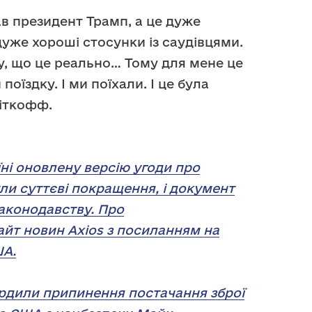
в президент Трамп, а це дуже
дуже хороші стосунки із саудівцями.
у, що це реально… Тому для мене це
оїздку. І ми поїхали. І це була
Віткофф.
ні оновлену версію угоди про
ули суттєві покращення, і документ
законодавству. Про
йт новин Axios з посиланням на
ША.
ердили припинення постачання зброї