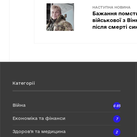
НАСТУПНА НОВИНА
Бажання помсти
військової з Ві
після смерті си
Категорії
Війна
6 857
Економіка та фінанси
7
Здоров'я та медицина
2