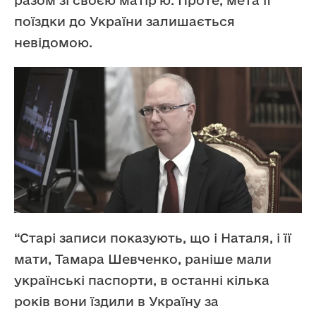
разом зі своєю матір’ю. Проте, мета її
поїздки до України залишається
невідомою.
“Старі записи показують, що і Наталя, і її
мати, Тамара Шевченко, раніше мали
українські паспорти, в останні кілька
років вони їздили в Україну за