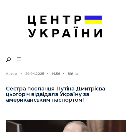
Search
Skip
for:
to
content
Автор
•
29.04.2025
•
14:56
•
Війна
Сестра посланця Путіна Дмитрієва
цьогоріч відвідала Україну за
американським паспортом!