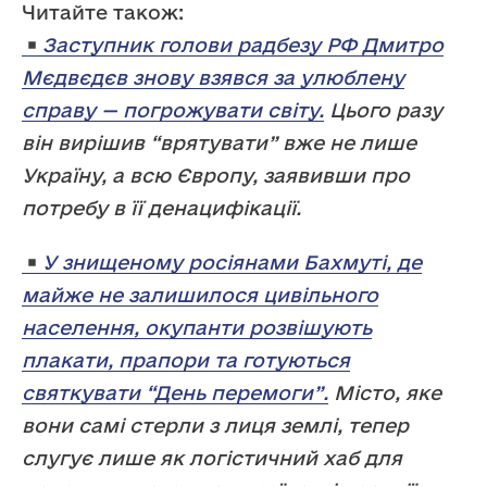
Читайте також:
Заступник голови радбезу РФ Дмитро
Мєдвєдєв знову взявся за улюблену
справу — погрожувати світу.
Цього разу
він вирішив “врятувати” вже не лише
Україну, а всю Європу, заявивши про
потребу в її денацифікації.
У знищеному росіянами Бахмуті, де
майже не залишилося цивільного
населення, окупанти розвішують
плакати, прапори та готуються
святкувати “День перемоги”.
Місто, яке
вони самі стерли з лиця землі, тепер
слугує лише як логістичний хаб для