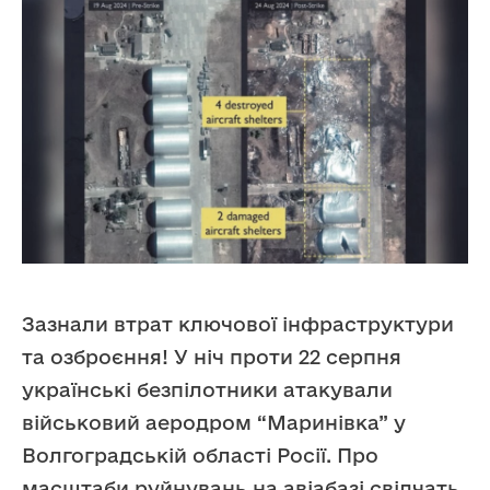
Зазнали втрат ключової інфраструктури
та озброєння! У ніч проти 22 серпня
українські безпілотники атакували
військовий аеродром “Маринівка” у
Волгоградській області Росії. Про
масштаби руйнувань на авіабазі свідчать