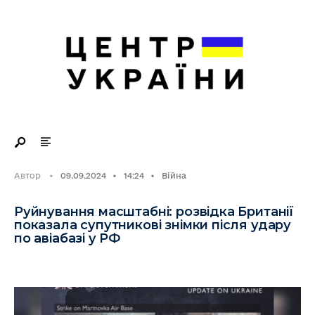
Search
Skip
for:
to
content
Автор
•
09.09.2024
•
14:24
•
Війна
Руйнування масштабні: розвідка Британії
показала супутникові знімки після удару
по авіабазі у РФ